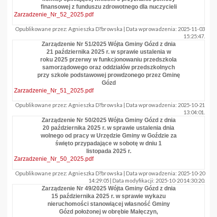
finansowej z funduszu zdrowotnego dla nuczycieli
Zarzadzenie_Nr_52_2025.pdf
Opublikowane przez: Agnieszka D?browska | Data wprowadzenia: 2025-11-03
15:25:47.
Zarządzenie Nr 51/2025 Wójta Gminy Gózd z dnia
21 października 2025 r. w sprawie ustalenia w
roku 2025 przerwy w funkcjonowaniu przedszkola
samorządowego oraz oddziałów przedszkolnych
przy szkole podstawowej prowdzonego przez Gminę
Gózd
Zarzadzenie_Nr_51_2025.pdf
Opublikowane przez: Agnieszka D?browska | Data wprowadzenia: 2025-10-21
13:04:01.
Zarządzenie Nr 50/2025 Wójta Gminy Gózd z dnia
20 października 2025 r. w sprawie ustalenia dnia
wolnego od pracy w Urzędzie Gminy w Goździe za
święto przypadające w sobotę w dniu 1
listopada 2025 r.
Zarzadzenie_Nr_50_2025.pdf
Opublikowane przez: Agnieszka D?browska | Data wprowadzenia: 2025-10-20
14:29:05 | Data modyfikacji: 2025-10-20 14:30:20.
Zarządzenie Nr 49/2025 Wójta Gminy Gózd z dnia
15 października 2025 r. w sprawie wykazu
nieruchomości stanowiącej własność Gminy
Gózd położonej w obrębie Małęczyn,