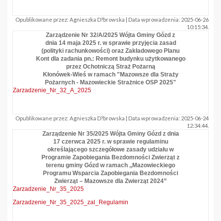
Opublikowane przez: Agnieszka D?browska | Data wprowadzenia: 2025-06-26
10:15:34.
Zarządzenie Nr 32/A/2025 Wójta Gminy Gózd z
dnia 14 maja 2025 r. w sprawie przyjęcia zasad
(polityki rachunkowości) oraz Zakładowego Planu
Kont dla zadania pn.: Remont budynku użytkowanego
przez Ochotniczą Straż Pożarną
Kłonówek-Wieś w ramach "Mazowsze dla Straży
Pożarnych - Mazowieckie Strażnice OSP 2025"
Zarzadzenie_Nr_32_A_2025
Opublikowane przez: Agnieszka D?browska | Data wprowadzenia: 2025-06-24
12:34:44.
Zarządzenie Nr 35/2025 Wójta Gminy Gózd z dnia
17 czerwca 2025 r. w sprawie regulaminu
określającego szczegółowe zasady udziału w
Programie Zapobiegania Bezdomności Zwierząt z
terenu gminy Gózd w ramach ,,Mazowieckiego
Programu Wsparcia Zapobiegania Bezdomności
Zwierząt – Mazowsze dla Zwierząt 2024”
Zarzadzenie_Nr_35_2025
Zarzadzenie_Nr_35_2025_zal_Regulamin