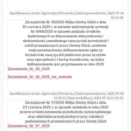
Opublikowane przez: Agnieszka D?browska | Data wprowadzenia: 2025-07-14
16:11:04.
Zarządzenie Nr 39/2025 Wójta Gminy Góżd z dnia
30 czerwca 2025 r. w sprawie wykonywania uchwały
Nr IX/68/2025 w sprawie podziału środków
budżetowych na finansowanie dokształcania i
doskonalenia zawodowego nauczycieli przedszkoli i
szkół prowadzonych przez Gminę Gózd, ustalenia
maksymalnej kwoty dofinansowania opłat za
kształcenie nauczycieli pobierane przez uczelnie
oraz specjalności i formy kształcenia, na które
dofinansowanie jest przyznawane w roku 2025
Zarzadzenie_Nr_39_2025
Zarzadzenie_Nr_39_2025_zal_wniosek
Opublikowane przez: Agnieszka D?browska | Data wprowadzenia: 2025-07-02
11:23:11 | Data modyfikacji: 2025-07-02 11:25:51.
Zarządzenie Nr 37/2025 Wójta Gminy Gózd z dnia
23 czerwca 2025 r. w sprawie ustalenia w roku 2025
przerw w funkcjonowaniu przedszkola samorządowego
oraz oddziałów przedszkolnych przy szkołach
podstawowych prowadzonych przez Gminę Gózd
Zarzadzenie_Nr_37_2025