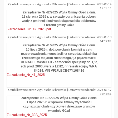
Opublikowane przez: Agnieszka D?browska | Data wprowadzenia: 2025-08-14
12:51:57.
Zarządzenie Nr 42/2025 Wójta Gminy Gózd z dnia
11 sierpnia 2025 r. w sprawie ograniczenia poboru
wody z gminnej sieci wodociągowej dla odbiorców
z terenu gminy Gózd
Zarzadzenie_Nr_42_2025.pdf
Opublikowane przez: Agnieszka D?browska | Data wprowadzenia: 2025-08-13
14:59:13.
Zarządzenie Nr 41/2025 Wójta Gminy Gózd z dnia
10 lipca 2025 r. dot. powołania komisji w celu
przeprowadzenia negocjacji na sprzedaż składnika
rzeczowego majatku ruchomego, tj.: pojazd marki
RENAULT Master FD - samochód specjalny do 3,5t,
rok prod. 2003, wersja L2H2, nr rejestracyjny WRA
84014, VIN VF1FLBCB67Y168416
Zarzadzenie_Nr_41_2025
Opublikowane przez: Agnieszka D?browska | Data wprowadzenia: 2025-07-17
11:46:56.
Zarządzenie Nr 39A/2025 Wójta Gminy Gózd z dnia
1 lipca 2025 r. w sprawie zmiany wysokości
czynszu za lokale użytkowe i dzierżawę gruntów
w gminie Gózd
Zarzadzenie_Nr_39A_2025