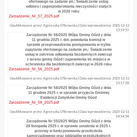
ofertowego na zadanie pn.: Świadczenie usług
odbioru i zagospodarowania nieczystości stałych
w 2026 roku
Zarzadzenie_Nr_57_2025.pdf
Opublikowane przez: Agnieszka D?browska | Data wprowadzenia: 2025-12-12
13:19:57.
Zarządzenie Nr 56/2025 Wójta Gminy Gózd z dnia
11 grudnia 2025 r. dot. powołania komisji w
sprawie przeprowadzenia postępowania w trybie
zapytania ofertowego na zadanie pn.: Świadczenie
usług w zakresie odławiania bezdomnych zwierząt
z terenu gminy Gózd i zapewnienia im miejsca w
schronisku dla bezdomnych zwierząt w 2026 roku
Zarzadzenie_Nr_56_2025.pdf
Opublikowane przez: Agnieszka D?browska | Data wprowadzenia: 2025-12-12
13:17:18.
Zarządzenie Nr 58/2025 Wójta Gminy Gózd z dnia
11 grudnia 2025 r. w sprawie przyjęcia Gminnej
Ewidencji Zabytków Gminy Gózd
Zarzadzenie_Nr_58_2025.pdf
Opublikowane przez: Agnieszka D?browska | Data wprowadzenia: 2025-12-11
14:14:54.
Zarządzenie Nr 55/2025 Wójta Gminy Gózd z dnia
28 listopada 2025 r. w sprawie ustalenia w 2025 r.
przerwy w funkcjonowaniu przedszkola
samorządowego oraz oddziałów przedszkolnych