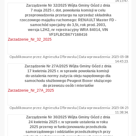
14:15:47.
Zarządzenie Nr 32/2025 Wójta Gminy Gózd z dnia
7 maja 2025 r. dot. powołania komisji w celu
przeprowadzenia przetargu na sprzedaż składnika
rzeczowego majątku ruchomego: RENAULT Master FD -
samochód specjalny do 3,5t, rok prod. 2003,
wersja L2H2, nr rejestracyjny WRA 84014, VIN
VF1FLBCB67Y168416
Zarzadzenie_Nr_32_2025
Opublikowane przez: Agnieszka D?browska | Data wprowadzenia: 2025-05-08
14:45:23.
Zarządzenie Nr 27A/2025 Wójta Gminy Gózd z dnia
17 kwietnia 2025 r. w sprawie powołania komisji
do ustalenia normy zużycia oleju napędowego dla
samochodu służbowego Peugeot Boxer służącego
do przewozu osób i mteriałów
Zarzadzenie_Nr_27A_2025
Opublikowane przez: Agnieszka D?browska | Data wprowadzenia: 2025-04-25
11:38:34.
Zarządzenie Nr 30/2025 Wójta Gminy Gózd z dnia
24 kwietnia 2025 r. w sprawie ustalenia w roku
2025 przerwy w funkcjonowaniu przedszkola
samorządowego i oddziałów przedszkolnych przy