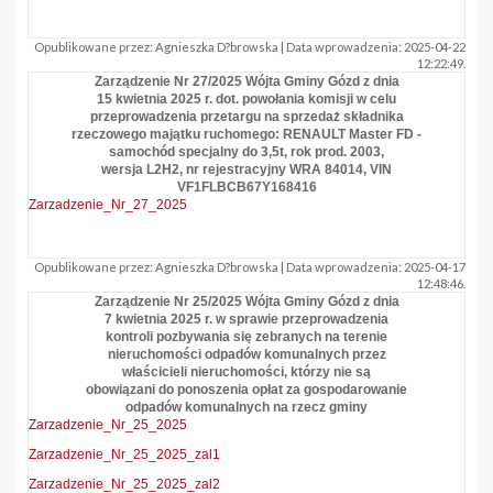
Opublikowane przez: Agnieszka D?browska | Data wprowadzenia: 2025-04-22
12:22:49.
Zarządzenie Nr 27/2025 Wójta Gminy Gózd z dnia
15 kwietnia 2025 r. dot. powołania komisji w celu
przeprowadzenia przetargu na sprzedaż składnika
rzeczowego majątku ruchomego: RENAULT Master FD -
samochód specjalny do 3,5t, rok prod. 2003,
wersja L2H2, nr rejestracyjny WRA 84014, VIN
VF1FLBCB67Y168416
Zarzadzenie_Nr_27_2025
Opublikowane przez: Agnieszka D?browska | Data wprowadzenia: 2025-04-17
12:48:46.
Zarządzenie Nr 25/2025 Wójta Gminy Gózd z dnia
7 kwietnia 2025 r. w sprawie przeprowadzenia
kontroli pozbywania się zebranych na terenie
nieruchomości odpadów komunalnych przez
właścicieli nieruchomości, którzy nie są
obowiązani do ponoszenia opłat za gospodarowanie
odpadów komunalnych na rzecz gminy
Zarzadzenie_Nr_25_2025
Zarzadzenie_Nr_25_2025_zal1
Zarzadzenie_Nr_25_2025_zal2