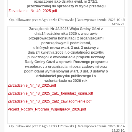
oznaczonej jako działka ewid. nr 272/1,
przeznaczonej do sprzedaży w trybie przetargu
Zarzadzenie_Nr_49_2025.pdf
Opublikowane przez: Agnieszka D?browska | Data wprowadzenia: 2025-10-15
14:56:21.
Zarządzenie Nr 48/2025 Wójta Gminy Gózd z
dnia14 października 2025 r. w sprawie
przeprowadzenia konsultacji z organizacjami
pozarządowymi i podmiotami,
o których mowa w art. 3 ust. 3 ustawy z
dnia 24 kwietnia 2003 r. o działalności pożytku
publicznego i o wolontariacie projektu uchwały
Rady Gminy Gózd w sprawie Rocznego programu
współpracy z organizacjami pozarządowymi oraz
podmiotami wymienionymi w art. 3 ust. 3 ustawy o
działalności pożytku publicznego i o
wolontariacie na 2026 rok
Zarzadzenie_Nr_48_2025.pdf
Zarzadzenie_Nr_48_2025_zal1_formularz_opinii.pdf
Zarzadzenie_Nr_48_2025_zal2_zawiadomienie.pdf
Projekt_Roczny_Program_Wspolpracy_2026.pdf
Opublikowane przez: Agnieszka D?browska | Data wprowadzenia: 2025-10-14
13:23:10.