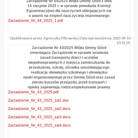
Zarządzenie Nr 44/2025 Wójta Gminy Gózd z dnia
14 sierpnia 2025 r. w sprawie powołania Komisji
Egzaminacyjnej dla nauczycieli ubiegających się
o awans na stopień nauczyciela mianowanego
Zarzadzenie_Nr_44_2025_1.pdf
Opublikowane przez: Agnieszka D?browska | Data wprowadzenia: 2025-09-10
10:51:19.
Zarządzenie Nr 43/2025 Wójta Gminy Gózd
zmieniające Zarządzenie w sprawie ustalenia
zasad transportu dzieci i uczniów
niepełnosprawnych z miejsca zamieszkania do
przedszkola, szkoły, ośrodka umożliwiającego
realizację obowiązku szkolnego i obowiązku
nauki organizowanego przez Gminę Gózd oraz zasad
zwrotu kosztów przejazdu, jeżeli transport i
opiekę zapewniają rodzice/opiekunowie prawny
Zarzadzenie_Nr_43_2025.pdf
Zarzadzenie_Nr_43_2025_zal1.doc
Zarzadzenie_Nr_43_2025_zal2.docx
Zarzadzenie_Nr_43_2025_zal3.docx
Zarzadzenie_Nr_43_2025_zal4.docx