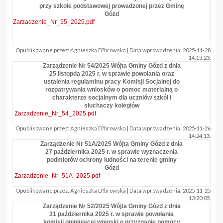
przy szkole podstawowej prowadzonej przez Gminę
Gózd
Zarzadzenie_Nr_55_2025.pdf
Opublikowane przez: Agnieszka D?browska | Data wprowadzenia: 2025-11-28
14:13:23.
Zarządzenie Nr 54/2025 Wójta Gminy Gózd z dnia
25 listopda 2025 r. w sprawie powołania oraz
ustalenia regulaminu pracy Komisji Socjalnej do
rozpatrywania wniosków o pomoc materialną o
charakterze socjalnym dla uczniów szkół i
słuchaczy kolegiów
Zarzadzenie_Nr_54_2025.pdf
Opublikowane przez: Agnieszka D?browska | Data wprowadzenia: 2025-11-26
14:24:13.
Zarządzenie Nr 51A/2025 Wójta Gminy Gózd z dnia
27 października 2025 r. w sprawie wyznaczenia
podmiotów ochrony ludności na terenie gminy
Gózd
Zarzadzenie_Nr_51A_2025.pdf
Opublikowane przez: Agnieszka D?browska | Data wprowadzenia: 2025-11-25
13:20:05.
Zarządzenie Nr 52/2025 Wójta Gminy Gózd z dnia
31 października 2025 r. w sprawie powołania
komisji opiniującej wnioski o przyznanie pomocy