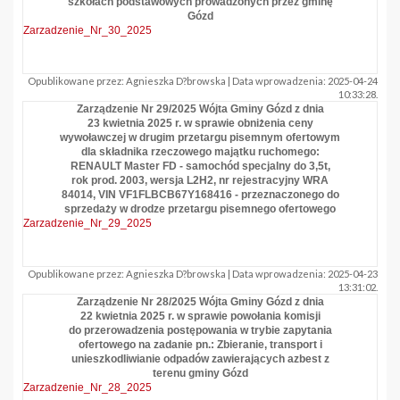
szkołach podstawowych prowadzonych przez gminę
Gózd
Zarzadzenie_Nr_30_2025
Opublikowane przez: Agnieszka D?browska | Data wprowadzenia: 2025-04-24
10:33:28.
Zarządzenie Nr 29/2025 Wójta Gminy Gózd z dnia
23 kwietnia 2025 r. w sprawie obniżenia ceny
wywoławczej w drugim przetargu pisemnym ofertowym
dla składnika rzeczowego majątku ruchomego:
RENAULT Master FD - samochód specjalny do 3,5t,
rok prod. 2003, wersja L2H2, nr rejestracyjny WRA
84014, VIN VF1FLBCB67Y168416 - przeznaczonego do
sprzedaży w drodze przetargu pisemnego ofertowego
Zarzadzenie_Nr_29_2025
Opublikowane przez: Agnieszka D?browska | Data wprowadzenia: 2025-04-23
13:31:02.
Zarządzenie Nr 28/2025 Wójta Gminy Gózd z dnia
22 kwietnia 2025 r. w sprawie powołania komisji
do przerowadzenia postępowania w trybie zapytania
ofertowego na zadanie pn.: Zbieranie, transport i
unieszkodliwianie odpadów zawierających azbest z
terenu gminy Gózd
Zarzadzenie_Nr_28_2025