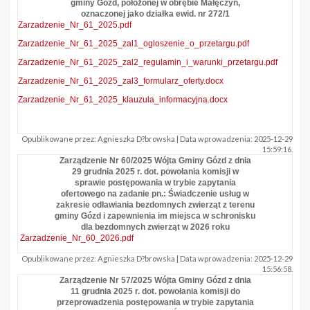
gminy Gózd, położonej w obrębie Małęczyn,
oznaczonej jako działka ewid. nr 272/1
Zarzadzenie_Nr_61_2025.pdf
Zarzadzenie_Nr_61_2025_zal1_ogloszenie_o_przetargu.pdf
Zarzadzenie_Nr_61_2025_zal2_regulamin_i_warunki_przetargu.pdf
Zarzadzenie_Nr_61_2025_zal3_formularz_oferty.docx
Zarzadzenie_Nr_61_2025_klauzula_informacyjna.docx
Opublikowane przez: Agnieszka D?browska | Data wprowadzenia: 2025-12-29
15:59:16.
Zarządzenie Nr 60/2025 Wójta Gminy Gózd z dnia
29 grudnia 2025 r. dot. powołania komisji w
sprawie postępowania w trybie zapytania
ofertowego na zadanie pn.: Świadczenie usług w
zakresie odławiania bezdomnych zwierząt z terenu
gminy Gózd i zapewnienia im miejsca w schronisku
dla bezdomnych zwierząt w 2026 roku
Zarzadzenie_Nr_60_2026.pdf
Opublikowane przez: Agnieszka D?browska | Data wprowadzenia: 2025-12-29
15:56:58.
Zarządzenie Nr 57/2025 Wójta Gminy Gózd z dnia
11 grudnia 2025 r. dot. powołania komisji do
przeprowadzenia postępowania w trybie zapytania