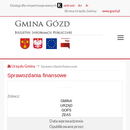
Dostęp dla niepełnosprawnych
ontrast
A+
A-
Strona Urzędu Gminy:
www.gozd.pl
Gmina Gózd
Biuletyn Informacji Publicznej
Urzędu Gminy
Sprawozdania finansowe
Sprawozdania finansowe
Zobacz:
GMINA
URZĄD
GOPS
ZEAS
Data wprowadzenia:
Opublikowane przez: