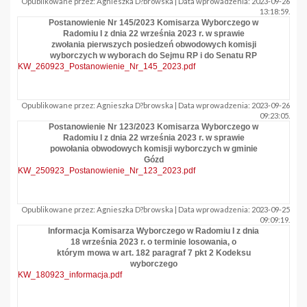
Opublikowane przez: Agnieszka D?browska | Data wprowadzenia: 2023-09-26
13:18:59.
Postanowienie Nr 145/2023 Komisarza Wyborczego w
Radomiu I z dnia 22 września 2023 r. w sprawie
zwołania pierwszych posiedzeń obwodowych komisji
wyborczych w wyborach do Sejmu RP i do Senatu RP
KW_260923_Postanowienie_Nr_145_2023.pdf
Opublikowane przez: Agnieszka D?browska | Data wprowadzenia: 2023-09-26
09:23:05.
Postanowienie Nr 123/2023 Komisarza Wyborczego w
Radomiu I z dnia 22 września 2023 r. w sprawie
powołania obwodowych komisji wyborczych w gminie
Gózd
KW_250923_Postanowienie_Nr_123_2023.pdf
Opublikowane przez: Agnieszka D?browska | Data wprowadzenia: 2023-09-25
09:09:19.
Informacja Komisarza Wyborczego w Radomiu I z dnia
18 września 2023 r. o terminie losowania, o
którym mowa w art. 182 paragraf 7 pkt 2 Kodeksu
wyborczego
KW_180923_informacja.pdf