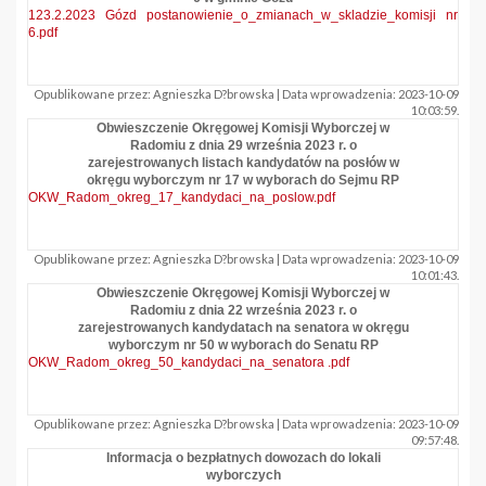
123.2.2023 Gózd postanowienie_o_zmianach_w_skladzie_komisji nr
6.pdf
Opublikowane przez: Agnieszka D?browska | Data wprowadzenia: 2023-10-09
10:03:59.
Obwieszczenie Okręgowej Komisji Wyborczej w
Radomiu z dnia 29 września 2023 r. o
zarejestrowanych listach kandydatów na posłów w
okręgu wyborczym nr 17 w wyborach do Sejmu RP
OKW_Radom_okreg_17_kandydaci_na_poslow.pdf
Opublikowane przez: Agnieszka D?browska | Data wprowadzenia: 2023-10-09
10:01:43.
Obwieszczenie Okręgowej Komisji Wyborczej w
Radomiu z dnia 22 września 2023 r. o
zarejestrowanych kandydatach na senatora w okręgu
wyborczym nr 50 w wyborach do Senatu RP
OKW_Radom_okreg_50_kandydaci_na_senatora .pdf
Opublikowane przez: Agnieszka D?browska | Data wprowadzenia: 2023-10-09
09:57:48.
Informacja o bezpłatnych dowozach do lokali
wyborczych