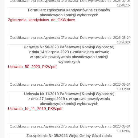
Opublikowane przez: Agnieszka D?browska | Data wprowadzenia: 2023-09-07
12:48:15.
Formularz zgłoszenia kandydatów na członków
obwodowych komisji wyborczych
Zglaszanie_kandydatow_do_OKW.docx
Opublikowane przez: Agnieszka D?browska | Data wprowadzenia: 2023-08-24
13:20:03.
Uchwała Nr 50/2023 Państwowej Komisji Wyborczej
z dnia 14 sierpnia 2023 r. zmianiająca uchwałę
w sprawie powoływania obwodowych komisji
wyborczych
Uchwala_50_2023_PKW.pdf
Opublikowane przez: Agnieszka D?browska | Data wprowadzenia: 2023-08-24
13:17:38.
Uchwała Nr 11/2019 Państwowej Komisji Wyborczej
z dnia 27 lutego 2019 r. w sprawie powoływania
obwodowych komisji wyborczych
Uchwala_Nr_11_2019_PKW.pdf
Opublikowane przez: Agnieszka D?browska | Data wprowadzenia: 2023-08-24
13:13:04.
Zarządzenie Nr 35/2023 Wójta Gminy Gózd z dnia