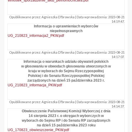
Wniosek_sporzadzenie_aktu_pelnomocnictwa.pdf
Opublikowane przez: Agnieszka D?browska | Data wprowadzenia: 2023-08-21
14:19:47.
Informacja o uprawnieniach wyborców
niepełnosprawnych
UG_210823_informacja2_PKW.pdf
Opublikowane przez: Agnieszka D?browska | Data wprowadzenia: 2023-08-21
14:17:07.
Informacja o warunkach udziału obywateli polskich
w głosowaniu w obwodach głosowania utworzonych w
kraju w wyborach do Sejmu Rzeczypospolitej
Polskiej i do Senatu Rzeczypospolitej Polskiej
zarządzonych na dzień 15 października 2023 r.
UG_210823_informacja_PKW.pdf
Opublikowane przez: Agnieszka D?browska | Data wprowadzenia: 2023-08-21
14:14:37.
Obwieszczenie Państwowej Komisji Wyborczej z dnia
14 sierpnia 2023 r. o okręgach wyborczych w
wyborach do Sejmu RP i do Senatu RP zarządzonych
na dzień 15 października 2023 roku
UG_170823_obwieszczenie_PKW.pdf