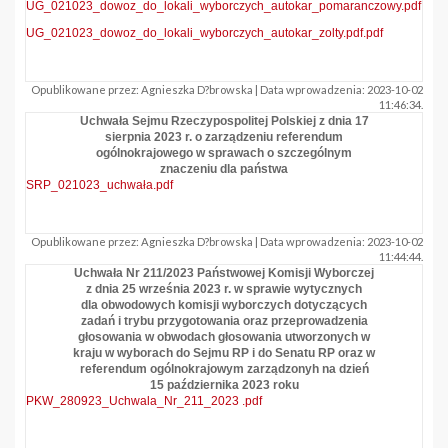
UG_021023_dowoz_do_lokali_wyborczych_autokar_pomaranczowy.pdf
UG_021023_dowoz_do_lokali_wyborczych_autokar_zolty.pdf.pdf
Opublikowane przez: Agnieszka D?browska | Data wprowadzenia: 2023-10-02
11:46:34.
Uchwała Sejmu Rzeczypospolitej Polskiej z dnia 17
sierpnia 2023 r. o zarządzeniu referendum
ogólnokrajowego w sprawach o szczególnym
znaczeniu dla państwa
SRP_021023_uchwała.pdf
Opublikowane przez: Agnieszka D?browska | Data wprowadzenia: 2023-10-02
11:44:44.
Uchwała Nr 211/2023 Państwowej Komisji Wyborczej
z dnia 25 września 2023 r. w sprawie wytycznych
dla obwodowych komisji wyborczych dotyczących
zadań i trybu przygotowania oraz przeprowadzenia
głosowania w obwodach głosowania utworzonych w
kraju w wyborach do Sejmu RP i do Senatu RP oraz w
referendum ogólnokrajowym zarządzonyh na dzień
15 października 2023 roku
PKW_280923_Uchwala_Nr_211_2023 .pdf