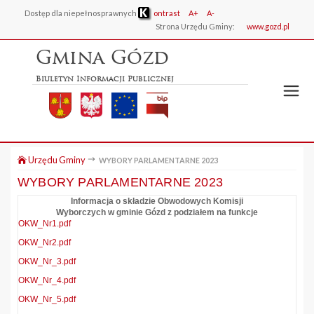
Dostęp dla niepełnosprawnych
ontrast
A+
A-
Strona Urzędu Gminy:
www.gozd.pl
Gmina Gózd
Biuletyn Informacji Publicznej
Urzędu Gminy
WYBORY PARLAMENTARNE 2023
WYBORY PARLAMENTARNE 2023
Informacja o składzie Obwodowych Komisji
Wyborczych w gminie Gózd z podziałem na funkcje
OKW_Nr1.pdf
OKW_Nr2.pdf
OKW_Nr_3.pdf
OKW_Nr_4.pdf
OKW_Nr_5.pdf