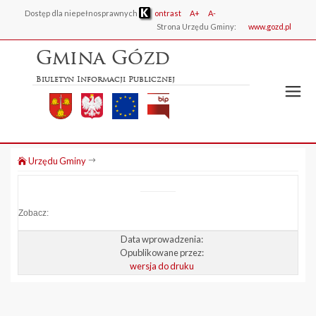
Dostęp dla niepełnosprawnych
ontrast
A+
A-
Strona Urzędu Gminy:
www.gozd.pl
Gmina Gózd
Biuletyn Informacji Publicznej
Urzędu Gminy
Zobacz:
Data wprowadzenia:
Opublikowane przez:
wersja do druku