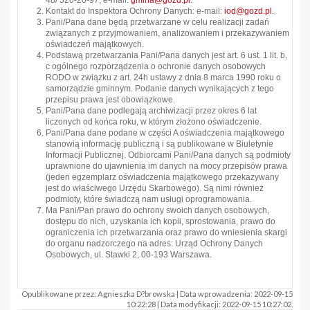
48/ 320-20-97, e-mail:
gmina@gozd.pl.
Kontakt do Inspektora Ochrony Danych: e-mail:
iod@gozd.pl.
Pani/Pana dane będą przetwarzane w celu realizacji zadań
związanych z przyjmowaniem, analizowaniem i przekazywaniem
oświadczeń majątkowych.
Podstawą przetwarzania Pani/Pana danych jest art. 6 ust. 1 lit. b,
c ogólnego rozporządzenia o ochronie danych osobowych
RODO w związku z art. 24h ustawy z dnia 8 marca 1990 roku o
samorządzie gminnym. Podanie danych wynikających z tego
przepisu prawa jest obowiązkowe.
Pani/Pana dane podlegają archiwizacji przez okres 6 lat
liczonych od końca roku, w którym złożono oświadczenie.
Pani/Pana dane podane w części A oświadczenia majątkowego
stanowią informację publiczną i są publikowane w Biuletynie
Informacji Publicznej. Odbiorcami Pani/Pana danych są podmioty
uprawnione do ujawnienia im danych na mocy przepisów prawa
(jeden egzemplarz oświadczenia majątkowego przekazywany
jest do właściwego Urzędu Skarbowego). Są nimi również
podmioty, które świadczą nam usługi oprogramowania.
Ma Pani/Pan prawo do ochrony swoich danych osobowych,
dostępu do nich, uzyskania ich kopii, sprostowania, prawo do
ograniczenia ich przetwarzania oraz prawo do wniesienia skargi
do organu nadzorczego na adres: Urząd Ochrony Danych
Osobowych, ul. Stawki 2, 00-193 Warszawa.
Opublikowane przez: Agnieszka D?browska | Data wprowadzenia: 2022-09-15
10:22:28 | Data modyfikacji: 2022-09-15 10:27:02.