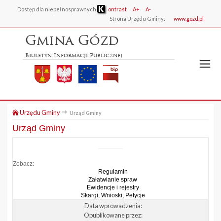
Dostęp dla niepełnosprawnych
ontrast
A+
A-
Strona Urzędu Gminy:
www.gozd.pl
Gmina Gózd
Biuletyn Informacji Publicznej
Urzędu Gminy
Urząd Gminy
Urząd Gminy
Zobacz:
Regulamin
Załatwianie spraw
Ewidencje i rejestry
Skargi, Wnioski, Petycje
Data wprowadzenia:
Opublikowane przez: