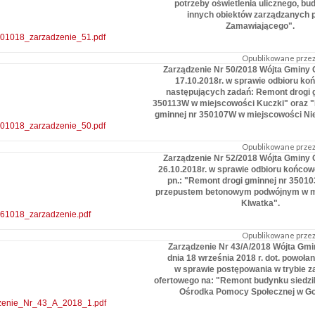
potrzeby oświetlenia ulicznego, bu
innych obiektów zarządzanych 
Zamawiającego".
1018_zarzadzenie_51.pdf
Opublikowane przez:
Zarządzenie Nr 50/2018 Wójta Gminy 
17.10.2018r. w sprawie odbioru k
następujących zadań: Remont drogi 
350113W w miejscowości Kuczki" oraz 
gminnej nr 350107W w miejscowości Ni
1018_zarzadzenie_50.pdf
Opublikowane przez:
Zarządzenie Nr 52/2018 Wójta Gminy 
26.10.2018r. w sprawie odbioru końco
pn.: "Remont drogi gminnej nr 3501
przepustem betonowym podwójnym w m
Klwatka".
1018_zarzadzenie.pdf
Opublikowane przez:
Zarządzenie Nr 43/A/2018 Wójta Gmi
dnia 18 września 2018 r. dot. powołan
w sprawie postępowania w trybie z
ofertowego na: "Remont budynku siedz
Ośrodka Pomocy Społecznej w Go
zenie_Nr_43_A_2018_1.pdf