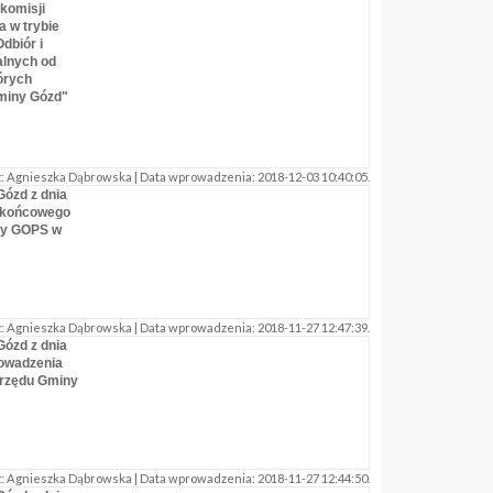
 komisji
 w trybie
dbiór i
lnych od
tórych
miny Gózd"
 Agnieszka Dąbrowska | Data wprowadzenia: 2018-12-03 10:40:05.
Gózd z dnia
u końcowego
by GOPS w
 Agnieszka Dąbrowska | Data wprowadzenia: 2018-11-27 12:47:39.
Gózd z dnia
rowadzenia
Urzędu Gminy
 Agnieszka Dąbrowska | Data wprowadzenia: 2018-11-27 12:44:50.