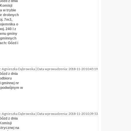
Gózd z dnia
 Komisji
a w trybie
ór drobnych
j. 7m3,
ojemnika o
j. 240 l z
renu gminy
z gminnych
ach: Gózd i
 Agnieszka Dąbrowska | Data wprowadzenia: 2018-11-20 10:45:19.
Gózd z dnia
odbioru
 gminnej nr
 podwójnym w
 Agnieszka Dąbrowska | Data wprowadzenia: 2018-11-20 10:39:53.
Gózd z dnia
Komisji
ktrycznej na