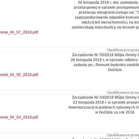
30 listopada 2018 r. dot. powołania
przetargowej w sprawie postępowania
przetargu nieograniczonego na: "O
zagospodarowanie odpadów komuna
właścicieli nieruchomości, na k
zamieszkują mieszkańcy na terenie g
zenie_Nr_57_2018.pdf
Opublikowane przez:
Zarządzenie Nr 55/2018 Wójta Gminy 
26 listopada 2018 r. w sprawie odbior
zadania pn.: Remont budynku siedzi
Goździe
zenie_Nr_55_2018.pdf
Opublikowane przez:
Zarządzenie Nr 54/2018 Wójta Gminy 
22 listopada 2018 r. w sprawie przep
inwentaryzacji w punktach spisowych 
w Goździe za rok 2018
zenie_Nr_54_2018.pdf
Opublikowane przez: