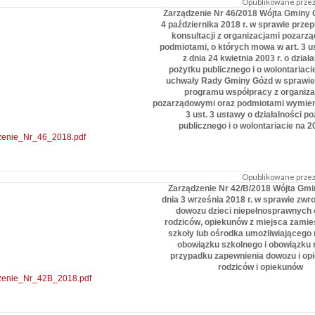
Opublikowane przez:
Zarządzenie Nr 46/2018 Wójta Gminy 
4 października 2018 r. w sprawie prze
konsultacji z organizacjami pozarz
podmiotami, o których mowa w art. 3 u
z dnia 24 kwietnia 2003 r. o dział
pożytku publicznego i o wolontariaci
uchwały Rady Gminy Gózd w sprawie
programu współpracy z organiza
pozarządowymi oraz podmiotami wymien
3 ust. 3 ustawy o działalności p
publicznego i o wolontariacie na 2
zenie_Nr_46_2018.pdf
Opublikowane przez:
Zarządzenie Nr 42/B/2018 Wójta Gmi
dnia 3 września 2018 r. w sprawie zwr
dowozu dzieci niepełnosprawnych 
rodziców, opiekunów z miejsca zamie
szkoły lub ośrodka umożliwiającego 
obowiązku szkolnego i obowiązku 
przypadku zapewnienia dowozu i opi
rodziców i opiekunów
zenie_Nr_42B_2018.pdf