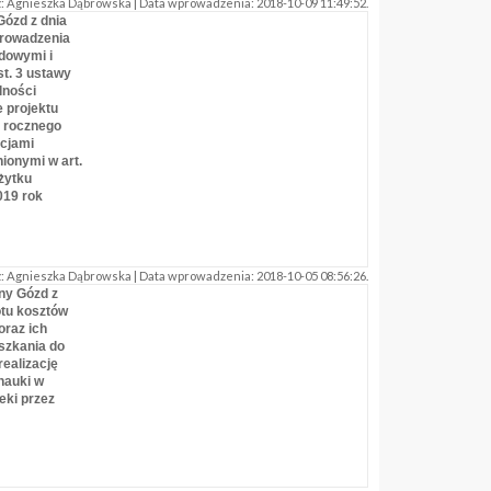
 Agnieszka Dąbrowska | Data wprowadzenia: 2018-10-09 11:49:52.
Gózd z dnia
prowadzenia
ądowymi i
st. 3 ustawy
alności
e projektu
 rocznego
cjami
ionymi w art.
ożytku
019 rok
 Agnieszka Dąbrowska | Data wprowadzenia: 2018-10-05 08:56:26.
ny Gózd z
otu kosztów
oraz ich
szkania do
realizację
nauki w
eki przez