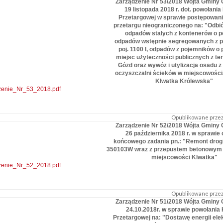
Zarządzenie Nr 53/2018 Wójta Gminy 
19 listopada 2018 r. dot. powołania
Przetargowej w sprawie postępowani
przetargu nieograniczonego na: "Odbi
odpadów stałych z kontenerów o po
odpadów wstępnie segregowanych z p
poj. 1100 l, odpadów z pojemników o po
miejsc użyteczności publicznych z te
Gózd oraz wywóz i utylizacja osadu 
oczyszczalni ścieków w miejscowości
Klwatka Królewska"
zenie_Nr_53_2018.pdf
Opublikowane przez:
Zarządzenie Nr 52/2018 Wójta Gminy 
26 października 2018 r. w sprawie 
końcowego zadania pn.: "Remont drogi
350103W wraz z przepustem betonowym
miejscowości Klwatka"
zenie_Nr_52_2018.pdf
Opublikowane przez:
Zarządzenie Nr 51/2018 Wójta Gminy 
24.10.2018r. w sprawie powołania 
Przetargowej na: "Dostawę energii ele