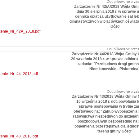
Opublikowane przez:
Zarządzenie Nr 42/A/2018 Wójta Gmi
dnia 30 sierpnia 2018 r. w sprawie 
cennika opłat za użytkowanie sal lek
gimnastycznych w placówkach oświat
Gózd
zenie_Nr_42A_2018.pdf
Opublikowane przez:
Zarządzenie Nr 44/2018 Wójta Gminy 
20 września 2018 r. w sprawie odbior
zadania: "Przebudowa drogi gminn
Niemianowskie - Piskornica
zenie_Nr_44_2018.pdf
Opublikowane przez:
Zarządzenie Nr 43/2018 Wójta Gminy 
10 września 2018 r. dot. powołania 
sprawie postępowania w trybie za
ofertowego na: "Zakup wyposażenia 
ratownictwa niezbędnych do udziela
poszkodowanym bezpośrednio na 
popełnienia przestępstwa dla jednos
terenu gminy Gózd"
zenie_Nr_43_2018.pdf