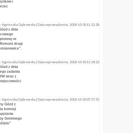
dynków i
przez
 Agnieszka Dąbrowska | Data wprowadzenia: 2018-10-30 11:22:28.
Gózd z dnia
ońcowego
gminnej nr
"Remont drogi
emianowice".
 Agnieszka Dąbrowska | Data wprowadzenia: 2018-10-30 11:18:23.
Gózd z dnia
wego zadania
03W wraz z
iejscowości
 Agnieszka Dąbrowska | Data wprowadzenia: 2018-10-30 07:57:55.
ny Gózd z
ia komisji
apytania
iby Gminnego
ździe"