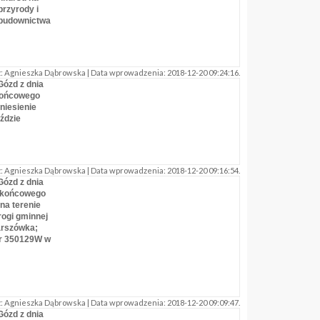
przyrody i
 budownictwa
 Agnieszka Dąbrowska | Data wprowadzenia: 2018-12-20 09:24:16.
Gózd z dnia
 końcowego
niesienie
ździe
 Agnieszka Dąbrowska | Data wprowadzenia: 2018-12-20 09:16:54.
Gózd z dnia
u końcowego
na terenie
rogi gminnej
arszówka;
nr 350129W w
 Agnieszka Dąbrowska | Data wprowadzenia: 2018-12-20 09:09:47.
Gózd z dnia