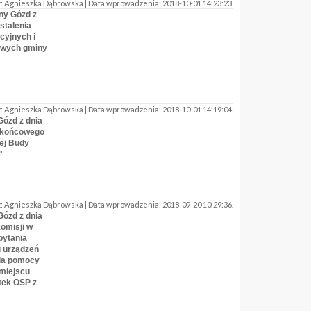
 Agnieszka Dąbrowska | Data wprowadzenia: 2018-10-01 14:23:23.
ny Gózd z
ustalenia
cyjnych i
owych gminy
 Agnieszka Dąbrowska | Data wprowadzenia: 2018-10-01 14:19:04.
Gózd z dnia
u końcowego
ej Budy
"
 Agnieszka Dąbrowska | Data wprowadzenia: 2018-09-20 10:29:36.
Gózd z dnia
komisji w
pytania
i urządzeń
nia pomocy
miejscu
tek OSP z