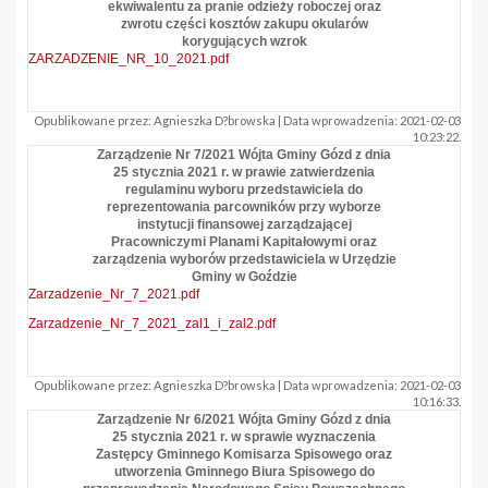
ekwiwalentu za pranie odzieży roboczej oraz
zwrotu części kosztów zakupu okularów
korygujących wzrok
ZARZADZENIE_NR_10_2021.pdf
Opublikowane przez: Agnieszka D?browska | Data wprowadzenia: 2021-02-03
10:23:22.
Zarządzenie Nr 7/2021 Wójta Gminy Gózd z dnia
25 stycznia 2021 r. w prawie zatwierdzenia
regulaminu wyboru przedstawiciela do
reprezentowania parcowników przy wyborze
instytucji finansowej zarządzającej
Pracowniczymi Planami Kapitałowymi oraz
zarządzenia wyborów przedstawiciela w Urzędzie
Gminy w Goździe
Zarzadzenie_Nr_7_2021.pdf
Zarzadzenie_Nr_7_2021_zal1_i_zal2.pdf
Opublikowane przez: Agnieszka D?browska | Data wprowadzenia: 2021-02-03
10:16:33.
Zarządzenie Nr 6/2021 Wójta Gminy Gózd z dnia
25 stycznia 2021 r. w sprawie wyznaczenia
Zastępcy Gminnego Komisarza Spisowego oraz
utworzenia Gminnego Biura Spisowego do