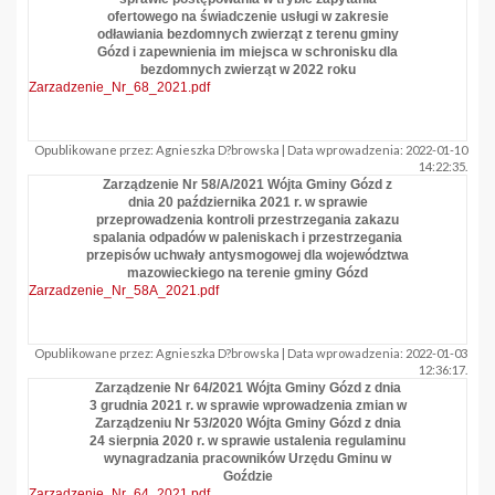
ofertowego na świadczenie usługi w zakresie
odławiania bezdomnych zwierząt z terenu gminy
Gózd i zapewnienia im miejsca w schronisku dla
bezdomnych zwierząt w 2022 roku
Zarzadzenie_Nr_68_2021.pdf
Opublikowane przez: Agnieszka D?browska | Data wprowadzenia: 2022-01-10
14:22:35.
Zarządzenie Nr 58/A/2021 Wójta Gminy Gózd z
dnia 20 października 2021 r. w sprawie
przeprowadzenia kontroli przestrzegania zakazu
spalania odpadów w paleniskach i przestrzegania
przepisów uchwały antysmogowej dla województwa
mazowieckiego na terenie gminy Gózd
Zarzadzenie_Nr_58A_2021.pdf
Opublikowane przez: Agnieszka D?browska | Data wprowadzenia: 2022-01-03
12:36:17.
Zarządzenie Nr 64/2021 Wójta Gminy Gózd z dnia
3 grudnia 2021 r. w sprawie wprowadzenia zmian w
Zarządzeniu Nr 53/2020 Wójta Gminy Gózd z dnia
24 sierpnia 2020 r. w sprawie ustalenia regulaminu
wynagradzania pracowników Urzędu Gminu w
Goździe
Zarzadzenie_Nr_64_2021.pdf