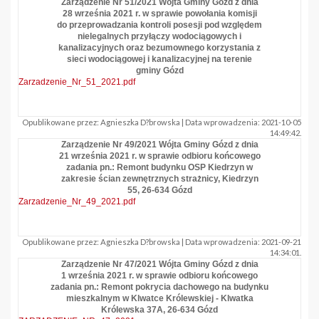
Zarządzenie Nr 51/2021 Wójta Gminy Gózd z dnia
28 września 2021 r. w sprawie powołania komisji
do przeprowadzania kontroli posesji pod względem
nielegalnych przyłączy wodociągowych i
kanalizacyjnych oraz bezumownego korzystania z
sieci wodociągowej i kanalizacyjnej na terenie
gminy Gózd
Zarzadzenie_Nr_51_2021.pdf
Opublikowane przez: Agnieszka D?browska | Data wprowadzenia: 2021-10-05
14:49:42.
Zarządzenie Nr 49/2021 Wójta Gminy Gózd z dnia
21 września 2021 r. w sprawie odbioru końcowego
zadania pn.: Remont budynku OSP Kiedrzyn w
zakresie ścian zewnętrznych strażnicy, Kiedrzyn
55, 26-634 Gózd
Zarzadzenie_Nr_49_2021.pdf
Opublikowane przez: Agnieszka D?browska | Data wprowadzenia: 2021-09-21
14:34:01.
Zarządzenie Nr 47/2021 Wójta Gminy Gózd z dnia
1 września 2021 r. w sprawie odbioru końcowego
zadania pn.: Remont pokrycia dachowego na budynku
mieszkalnym w Klwatce Królewskiej - Klwatka
Królewska 37A, 26-634 Gózd