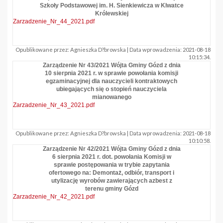
Szkoły Podstawowej im. H. Sienkiewicza w Klwatce
Królewskiej
Zarzadzenie_Nr_44_2021.pdf
Opublikowane przez: Agnieszka D?browska | Data wprowadzenia: 2021-08-18
10:15:34.
Zarządzenie Nr 43/2021 Wójta Gminy Gózd z dnia
10 sierpnia 2021 r. w sprawie powołania komisji
egzaminacyjnej dla nauczycieli kontraktowych
ubiegających się o stopień nauczyciela
mianowanego
Zarzadzenie_Nr_43_2021.pdf
Opublikowane przez: Agnieszka D?browska | Data wprowadzenia: 2021-08-18
10:10:58.
Zarządzenie Nr 42/2021 Wójta Gminy Gózd z dnia
6 sierpnia 2021 r. dot. powołania Komisji w
sprawie postępowania w trybie zapytania
ofertowego na: Demontaż, odbiór, transport i
utylizację wyrobów zawierających azbest z
terenu gminy Gózd
Zarzadzenie_Nr_42_2021.pdf