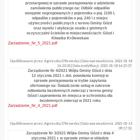
przetargowej w sprawie postępowania o udzielenie
zamówienia publicznego na: Odbiór odpadów
wstępnie segregowanych z pojemnika o poj. 1100 l,
odpadów z pojemników o poj. 240 l z miejsc
użyteczności publicznych z terenu Gminy Gózd
oraz wywóz i utylizacja osadu z gminnych
oczyszczalni ścieków w miejscowościach: Gózd i
Klwatka Królewskaw
Zarzadzenie_Nr_5_2021.pdf
Opublikowane przez: Agnieszka D?browska | Data wprowadzenia: 2021-01-18
16:23:02 | Data modyfikacji: 2021-01-18 16:25:37.
Zarządzenie Nr 4/2021 Wójta Gminy Gózd z dnia
12 stycznia 2021 r. dot. powołania komisji w
sprawie postępowania w trybie zapytania
ofertowego na: Świadczenie usług w zakresie
odławiania bezdomnych zwierząt z terenu gminy
Gózd i zapewnienia im miejsca w schronisku dla
bezdomnych zwierząt w 2021 roku
Zarzadzenie_Nr_4_2021.pdf
Opublikowane przez: Agnieszka D?browska | Data wprowadzenia: 2021-01-13
09:17:32.
Zarządzenie Nr 3/2021 Wójta Gminy Gózd z dnia 4
stycznia 2021 r. w sprawie zmian w składzie