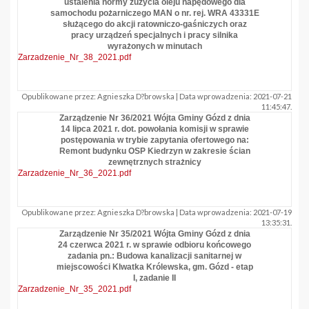
ustalenia normy zużycia oleju napędowego dla
samochodu pożarniczego MAN o nr. rej. WRA 43331E
służącego do akcji ratowniczo-gaśniczych oraz
pracy urządzeń specjalnych i pracy silnika
wyrażonych w minutach
Zarzadzenie_Nr_38_2021.pdf
Opublikowane przez: Agnieszka D?browska | Data wprowadzenia: 2021-07-21
11:45:47.
Zarządzenie Nr 36/2021 Wójta Gminy Gózd z dnia
14 lipca 2021 r. dot. powołania komisji w sprawie
postępowania w trybie zapytania ofertowego na:
Remont budynku OSP Kiedrzyn w zakresie ścian
zewnętrznych strażnicy
Zarzadzenie_Nr_36_2021.pdf
Opublikowane przez: Agnieszka D?browska | Data wprowadzenia: 2021-07-19
13:35:31.
Zarządzenie Nr 35/2021 Wójta Gminy Gózd z dnia
24 czerwca 2021 r. w sprawie odbioru końcowego
zadania pn.: Budowa kanalizacji sanitarnej w
miejscowości Klwatka Królewska, gm. Gózd - etap
I, zadanie II
Zarzadzenie_Nr_35_2021.pdf