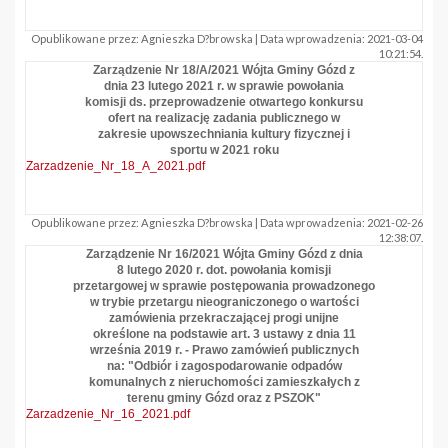
Opublikowane przez: Agnieszka D?browska | Data wprowadzenia: 2021-03-04
10:21:54.
Zarządzenie Nr 18/A/2021 Wójta Gminy Gózd z
dnia 23 lutego 2021 r. w sprawie powołania
komisji ds. przeprowadzenie otwartego konkursu
ofert na realizację zadania publicznego w
zakresie upowszechniania kultury fizycznej i
sportu w 2021 roku
Zarzadzenie_Nr_18_A_2021.pdf
Opublikowane przez: Agnieszka D?browska | Data wprowadzenia: 2021-02-26
12:38:07.
Zarządzenie Nr 16/2021 Wójta Gminy Gózd z dnia
8 lutego 2020 r. dot. powołania komisji
przetargowej w sprawie postępowania prowadzonego
w trybie przetargu nieograniczonego o wartości
zamówienia przekraczającej progi unijne
określone na podstawie art. 3 ustawy z dnia 11
września 2019 r. - Prawo zamówień publicznych
na: "Odbiór i zagospodarowanie odpadów
komunalnych z nieruchomości zamieszkałych z
terenu gminy Gózd oraz z PSZOK"
Zarzadzenie_Nr_16_2021.pdf