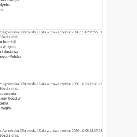
u końcowego
udynku
nie
: Agnieszka D?browska | Data wprowadzenia: 2020-11-02 15:56:31.
Gózd z dnia
ia komisji
 w trybie
 i dostawa
nego Polska
: Agnieszka D?browska | Data wprowadzenia: 2020-10-23 12:31:45.
Gózd z dnia
racowania
miny Gózd w
żenia
 wojny
: Agnieszka D?browska | Data wprowadzenia: 2020-10-08 13:35:28.
Gózd z dnia