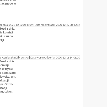
atycznego w
nia: 2020-12-22 08:41:27 | Data modyfikacji: 2020-12-22 08:42:12.
Gózd z dnia
ia komisji
nkursu na
zji
: Agnieszka D?browska | Data wprowadzenia: 2020-12-16 14:06:20.
Gózd z dnia
komisji
 w trybie
 kanalizacji
ólewska, gm.
lizacji
gm. Gózd -
izacji
gm. Gózd -