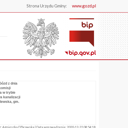
www.gozd.pl
Strona Urzędu Gminy:
.
Gózd z dnia
komisji
 w trybie
 kanalizacji
ólewska, gm.
: Agnieszka D?browska | Data wprowadzenia: 2020-12-22 08:54:18.