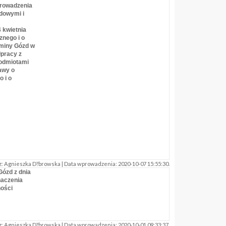
prowadzenia
ądowymi i
4 kwietnia
znego i o
Gminy Gózd w
pracy z
podmiotami
tawy o
o i o
: Agnieszka D?browska | Data wprowadzenia: 2020-10-07 15:55:30.
Gózd z dnia
naczenia
ości
: Agnieszka D?browska | Data wprowadzenia: 2020-10-01 09:33:37.