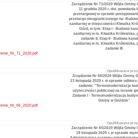
Zarządzenie Nr 71/2020 Wójta Gminy 
11 grudnia 2020 r. dot. powołania 
przetargowej w sprawie postępowania
przetargu nieograniczonego na: Budowa
sanitarnej w miejscowości Klwatka Kr
Gózd, w tym: Etap I - Budowa kana
sanitarnej w m. Klwatka Królewska, 
zadanie II; Etap II - Budowa kanal
sanitarnej w m. Klwatka Królewska, 
zadanie III
zenie_Nr_71_2020.pdf
Opublikowane przez
Zrządzenie Nr 66/2020 Wójta Gminy G
23 listopada 2020 r. w sprawie odbior
zadania: "Termomodernizacja bu
użyteczności publicznej na terenie g
Zadanie I - Termomodernizacja budy
Gminy w Goździe"
zenie_Nr_66_2020.pdf
Opublikowane przez
Zarządzenie Nr 65/2020 Wójta Gminy 
19 listopada 2020 r. w sprawie wyz
Administratora systemu teleinformaty