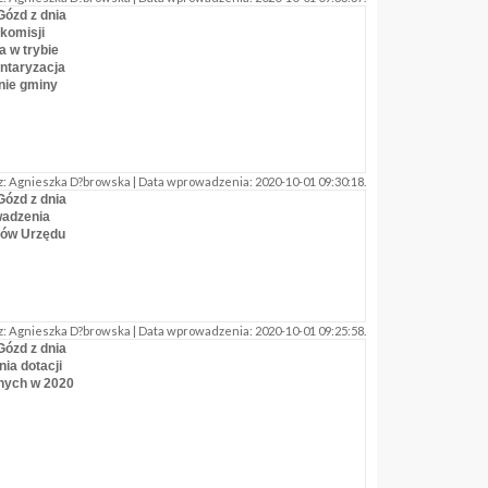
Gózd z dnia
 komisji
 w trybie
ntaryzacja
enie gminy
: Agnieszka D?browska | Data wprowadzenia: 2020-10-01 09:30:18.
Gózd z dnia
wadzenia
ków Urzędu
: Agnieszka D?browska | Data wprowadzenia: 2020-10-01 09:25:58.
Gózd z dnia
nia dotacji
rnych w 2020