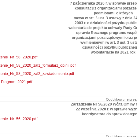
7 października 2020 r. w sprawie prze
konsultacji z organizacjami pozarz
podmiotami, o których
mowa w art. 3 ust. 3 ustawy z dnia 2
2003 r. o działalności pożytku public
wolontariacie projektu uchwały Rady 
sprawie Rocznego programu współ
organizacjami pozarządowymi oraz 
wymienionymi w art. 3 ust. 3 us
działalności pożytku publiczneg
wolontariacie na 2021 rok
zenie_Nr_58_2020.pdf
enie_Nr_58_2020_zal1_formularz_opinii.pdf
zenie_Nr_58_2020_zal2_zawiadomienie.pdf
t_Program_2021.pdf
Opublikowane przez
Zarządzenie Nr 56/2020 Wójta Gminy 
22 września 2020 r. w sprawie wyz
koordynatora do spraw dostępn
zenie_Nr_56_2020.pdf
Opublikowane przez