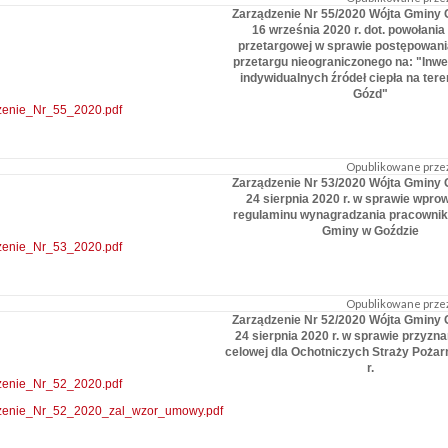
Zarządzenie Nr 55/2020 Wójta Gminy 
16 września 2020 r. dot. powołania
przetargowej w sprawie postępowania
przetargu nieograniczonego na: "Inwe
indywidualnych źródeł ciepła na ter
Gózd"
zenie_Nr_55_2020.pdf
Opublikowane przez
Zarządzenie Nr 53/2020 Wójta Gminy 
24 sierpnia 2020 r. w sprawie wpro
regulaminu wynagradzania pracowni
Gminy w Goździe
zenie_Nr_53_2020.pdf
Opublikowane przez
Zarządzenie Nr 52/2020 Wójta Gminy 
24 sierpnia 2020 r. w sprawie przyzna
celowej dla Ochotniczych Straży Poża
r.
zenie_Nr_52_2020.pdf
zenie_Nr_52_2020_zal_wzor_umowy.pdf