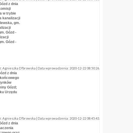
Gózd z dnia
komisji
 w trybie
 kanalizacji
ólewska, gm.
lizacji
gm. Gózd -
izacji
gm. Gózd -
: Agnieszka D?browska | Data wprowadzenia: 2020-12-22 08:50:26.
ózd z dnia
u końcowego
dynków
miny Gózd;
nku Urzędu
: Agnieszka D?browska | Data wprowadzenia: 2020-12-22 08:45:43.
Gózd z dnia
naczenia
cznego oraz