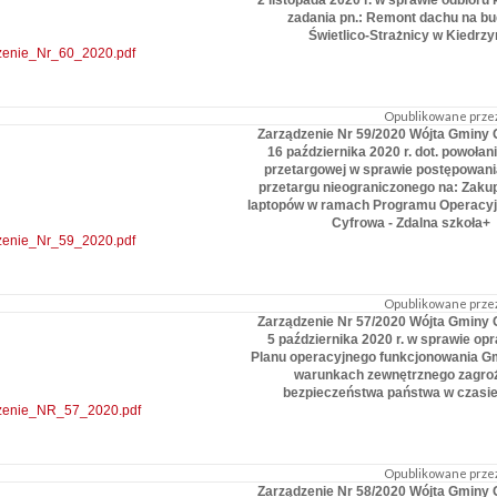
2 listopada 2020 r. w sprawie odbior
zadania pn.: Remont dachu na b
Świetlico-Strażnicy w Kiedrzy
zenie_Nr_60_2020.pdf
Opublikowane przez
Zarządzenie Nr 59/2020 Wójta Gminy 
16 października 2020 r. dot. powołan
przetargowej w sprawie postępowania
przetargu nieograniczonego na: Zakup
laptopów w ramach Programu Operacyj
Cyfrowa - Zdalna szkoła+
zenie_Nr_59_2020.pdf
Opublikowane przez
Zarządzenie Nr 57/2020 Wójta Gminy 
5 października 2020 r. w sprawie op
Planu operacyjnego funkcjonowania G
warunkach zewnętrznego zagro
bezpieczeństwa państwa w czasie
zenie_NR_57_2020.pdf
Opublikowane przez
Zarządzenie Nr 58/2020 Wójta Gminy 