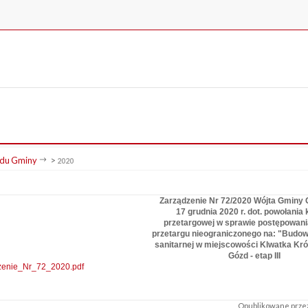
du Gminy
>
2020
Zarządzenie Nr 72/2020 Wójta Gminy 
17 grudnia 2020 r. dot. powołania 
przetargowej w sprawie postępowania
przetargu nieograniczonego na: "Budowa
sanitarnej w miejscowości Klwatka Kr
Gózd - etap III
zenie_Nr_72_2020.pdf
Opublikowane przez