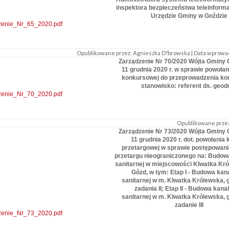
inspektora bezpieczeństwa teleinform
Urzędzie Gminy w Goździe
zenie_Nr_65_2020.pdf
Opublikowane przez: Agnieszka D?browska | Data wprowadze
Zarządzenie Nr 70/2020 Wójta Gminy 
11 grudnia 2020 r. w sprawie powołan
konkursowej do przeprowadzenia ko
stanowisko: referent ds. geode
zenie_Nr_70_2020.pdf
Opublikowane przez
Zarządzenie Nr 73/2020 Wójta Gminy 
11 grudnia 2020 r. dot. powołania 
przetargowej w sprawie postępowania
przetargu nieograniczonego na: Budowa
sanitarnej w miejscowości Klwatka Kr
Gózd, w tym: Etap I - Budowa kana
sanitarnej w m. Klwatka Królewska, 
zadania II; Etap II - Budowa kanal
sanitarnej w m. Klwatka Królewska, 
zadanie III
zenie_Nr_73_2020.pdf