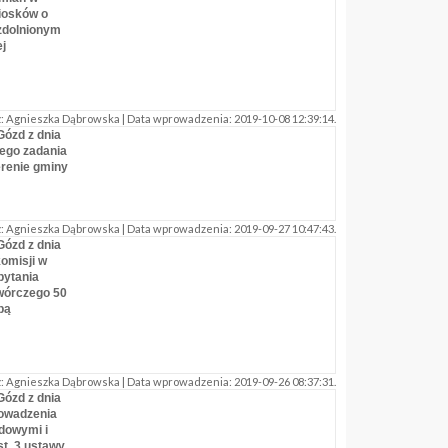
niosków o
zdolnionym
j
 Agnieszka Dąbrowska | Data wprowadzenia: 2019-10-08 12:39:14.
Gózd z dnia
wego zadania
erenie gminy
 Agnieszka Dąbrowska | Data wprowadzenia: 2019-09-27 10:47:43.
Gózd z dnia
komisji w
pytania
wórczego 50
pą
 Agnieszka Dąbrowska | Data wprowadzenia: 2019-09-26 08:37:31.
Gózd z dnia
rowadzenia
ądowymi i
st. 3 ustawy