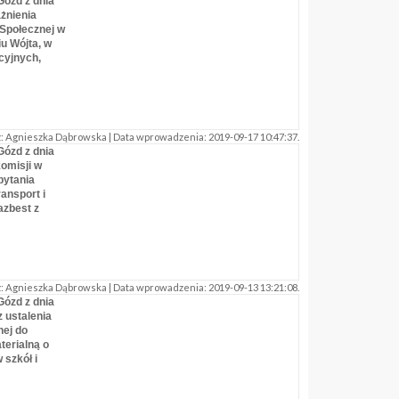
Gózd z dnia
ażnienia
Społecznej w
iu Wójta, w
cyjnych,
 Agnieszka Dąbrowska | Data wprowadzenia: 2019-09-17 10:47:37.
Gózd z dnia
komisji w
pytania
ansport i
azbest z
 Agnieszka Dąbrowska | Data wprowadzenia: 2019-09-13 13:21:08.
Gózd z dnia
z ustalenia
nej do
erialną o
 szkół i