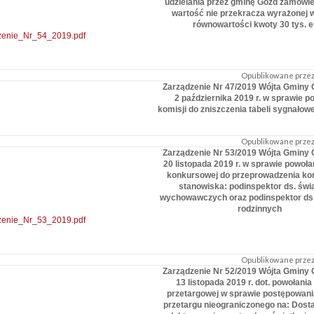
udzielania przez gminę Gózd zamówie
wartość nie przekracza wyrażonej w
równowartości kwoty 30 tys. e
zenie_Nr_54_2019.pdf
Opublikowane przez:
Zarządzenie Nr 47/2019 Wójta Gminy 
2 października 2019 r. w sprawie p
komisji do zniszczenia tabeli sygnało
Opublikowane przez:
Zarządzenie Nr 53/2019 Wójta Gminy 
20 listopada 2019 r. w sprawie powoła
konkursowej do przeprowadzenia ko
stanowiska: podinspektor ds. św
wychowawczych oraz podinspektor ds
rodzinnych
zenie_Nr_53_2019.pdf
Opublikowane przez:
Zarządzenie Nr 52/2019 Wójta Gminy 
13 listopada 2019 r. dot. powołania
przetargowej w sprawie postępowania
przetargu nieograniczonego na: Dosta