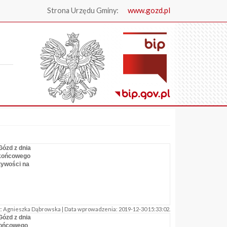
www.gozd.pl
Strona Urzędu Gminy:
.
Gózd z dnia
 końcowego
tywości na
 Agnieszka Dąbrowska | Data wprowadzenia: 2019-12-30 15:33:02.
Gózd z dnia
końcowego