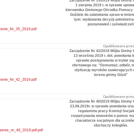
Zarządzenie Nr 35/2019 Wójta Gminy 
1 sierpnia 2019 r. w sprawie upow
kierownika Gminnego Ośrodka Pomocy 
Goździe do załatwiania spraw w imien
tym: wydawania decyzji administra
postanowień i zaświadczeń
zenie_Nr_35_2019.pdf
Opublikowane przez:
Zarządzenie Nr 42/2019 Wójta Gminy 
13 września 2019 r. dot. powołania 
sprawie postępowania w trybie za
ofertowego na: "Demontaż, odbiór, tr
utylizację wyrobów zawierających 
terenu gminy Gózd"
zenie_Nr_42_2019.pdf
Opublikowane przez:
Zarządzenie Nr 40/2019 Wójta Gminy 
23.08.2019r. w sprawie powołania ora
regulaminu pracy Komisji Socjal
rozpatrywania wniosków o pomoc mat
charakterze socjalnym dla uczniów
słuchaczy kolegiów.
zenie_nr_40_2019.pdf.pdf