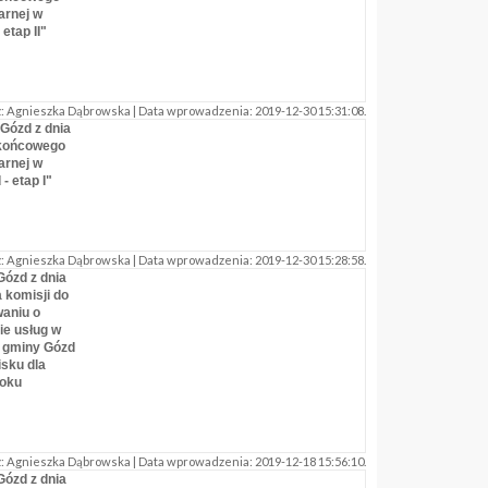
arnej w
etap II"
 Agnieszka Dąbrowska | Data wprowadzenia: 2019-12-30 15:31:08.
Gózd z dnia
 końcowego
arnej w
- etap I"
 Agnieszka Dąbrowska | Data wprowadzenia: 2019-12-30 15:28:58.
Gózd z dnia
 komisji do
waniu o
ie usług w
u gminy Gózd
isku dla
roku
 Agnieszka Dąbrowska | Data wprowadzenia: 2019-12-18 15:56:10.
Gózd z dnia