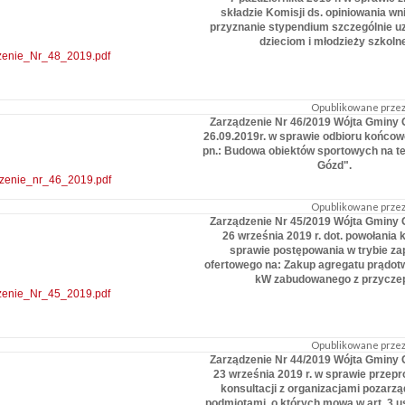
składzie Komisji ds. opiniowania w
przyznanie stypendium szczególnie u
dzieciom i młodzieży szkolne
zenie_Nr_48_2019.pdf
Opublikowane przez:
Zarządzenie Nr 46/2019 Wójta Gminy 
26.09.2019r. w sprawie odbioru końco
pn.: Budowa obiektów sportowych na t
Gózd".
zenie_nr_46_2019.pdf
Opublikowane przez:
Zarządzenie Nr 45/2019 Wójta Gminy 
26 września 2019 r. dot. powołania 
sprawie postępowania w trybie za
ofertowego na: Zakup agregatu prądot
kW zabudowanego z przycze
zenie_Nr_45_2019.pdf
Opublikowane przez:
Zarządzenie Nr 44/2019 Wójta Gminy 
23 września 2019 r. w sprawie przep
konsultacji z organizacjami pozarz
podmiotami, o których mowa w art. 3 u