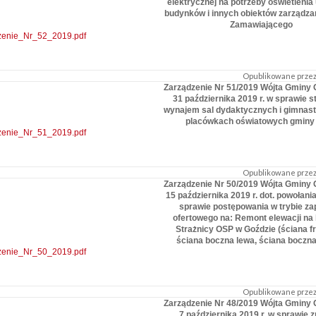
elektrycznej na potrzeby oświetlenia 
budynków i innych obiektów zarządza
Zamawiającego
zenie_Nr_52_2019.pdf
Opublikowane przez:
Zarządzenie Nr 51/2019 Wójta Gminy 
31 października 2019 r. w sprawie 
wynajem sal dydaktycznych i gimnas
placówkach oświatowych gminy
zenie_Nr_51_2019.pdf
Opublikowane przez:
Zarządzenie Nr 50/2019 Wójta Gminy 
15 października 2019 r. dot. powołani
sprawie postępowania w trybie za
ofertowego na: Remont elewacji na
Strażnicy OSP w Goździe (ściana f
ściana boczna lewa, ściana boczn
zenie_Nr_50_2019.pdf
Opublikowane przez:
Zarządzenie Nr 48/2019 Wójta Gminy 
7 października 2019 r. w sprawie 