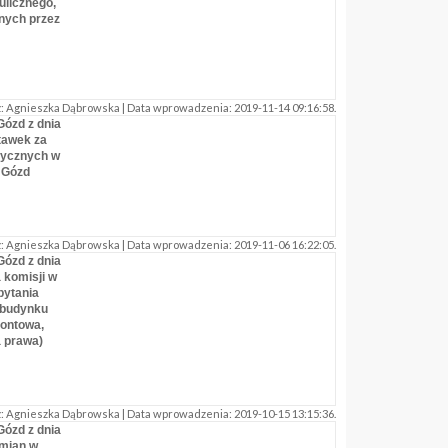
ulicznego,
nych przez
 Agnieszka Dąbrowska | Data wprowadzenia: 2019-11-14 09:16:58.
Gózd z dnia
stawek za
tycznych w
 Gózd
 Agnieszka Dąbrowska | Data wprowadzenia: 2019-11-06 16:22:05.
Gózd z dnia
a komisji w
pytania
 budynku
rontowa,
a prawa)
 Agnieszka Dąbrowska | Data wprowadzenia: 2019-10-15 13:15:36.
Gózd z dnia
zmian w