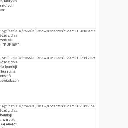
ń, których
 złotych
uro
 Agnieszka Dąbrowska | Data wprowadzenia: 2019-11-28 13:00:16.
Gózd z dnia
owołania
wej "KURIER"
 Agnieszka Dąbrowska | Data wprowadzenia: 2019-11-22 14:22:26.
Gózd z dnia
nia komisji
nkursu na
iadczeń
. świadczeń
 Agnieszka Dąbrowska | Data wprowadzenia: 2019-11-21 15:20:39.
Gózd z dnia
 komisji
 w trybie
wę energii