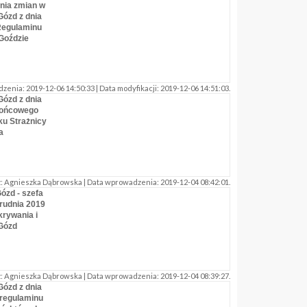
nia zmian w
Gózd z dnia
 Regulaminu
Goździe
ia: 2019-12-06 14:50:33 | Data modyfikacji: 2019-12-06 14:51:03.
Gózd z dnia
 końcowego
ku Strażnicy
a
 Agnieszka Dąbrowska | Data wprowadzenia: 2019-12-04 08:42:01.
ózd - szefa
rudnia 2019
krywania i
Gózd
 Agnieszka Dąbrowska | Data wprowadzenia: 2019-12-04 08:39:27.
Gózd z dnia
 regulaminu