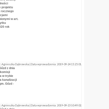
alności
e projektu
 rocznego
cjami
ionymi w art.
żytku
020 rok
 Agnieszka Dąbrowska | Data wprowadzenia: 2019-09-24 15:25:01.
Gózd z dnia
 komisji
 w trybie
 kanalizacji
gm. Gózd -
 Agnieszka Dąbrowska | Data wprowadzenia: 2019-09-23 10:49:02.