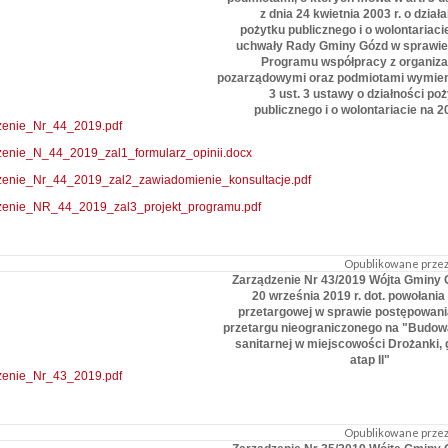
z dnia 24 kwietnia 2003 r. o dział
pożytku publicznego i o wolontariaci
uchwały Rady Gminy Gózd w sprawie
Programu współpracy z organiza
pozarządowymi oraz podmiotami wymien
3 ust. 3 ustawy o działności po
publicznego i o wolontariacie na 2
zenie_Nr_44_2019.pdf
zenie_N_44_2019_zal1_formularz_opinii.docx
zenie_Nr_44_2019_zal2_zawiadomienie_konsultacje.pdf
zenie_NR_44_2019_zal3_projekt_programu.pdf
Opublikowane przez:
Zarządzenie Nr 43/2019 Wójta Gminy 
20 września 2019 r. dot. powołania
przetargowej w sprawie postępowania
przetargu nieograniczonego na "Budowa
sanitarnej w miejscowości Drożanki, 
atap II"
zenie_Nr_43_2019.pdf
Opublikowane przez: