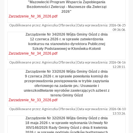
"Mazowiecki Program Wsparcia Zapobiegania
Bezdomności Zwierząt - Mazowsze dla Zwierząt
2026"
Zarzadzenie_Nr_36_2026.pdf
Opublikowane przez: Agnieszka D?browska | Data wprowadzenia: 2026-06-25
09:36:06.
Zarządzenie Nr 34/2026 Wójta Gminy Gózd z dnia
12 czerwca 2026 r. w sprawie zatwierdzenia
konkursu na stanowisko dyrektora Publicznej
Szkoły Podstawowej w Kłonówku-Kolonii
Zarzadzenie_Nr_34_2026.pdf
Opublikowane przez: Agnieszka D?browska | Data wprowadzenia: 2026-06-16
12:28:11.
Zarządzenie Nr 33/2026 Wójta Gminy Gózd z dnia
9 czerwca 2026 r. w sprawie powołania komisji do
przeprowadzenia postępowania w trybie zapytania
ofertowego na zadanie pn.: Usuwanie i
unieszkodliwianie wyrobów zawierających azbest z
terenu Gminy Gózd
Zarzadzenie_Nr_33_2026.pdf
Opublikowane przez: Agnieszka D?browska | Data wprowadzenia: 2026-06-10
13:53:26.
Zarządzenie Nr 32/2026 Wójta Gminy Gózd z dnia
18 maja 2026 r. w sprawie wykonania Uchwały Nr
XIV/146/2026 Rady Gminy Gózd z dnia 8 kwietnia
2026 r. w sprawie podziału środków budżetowych