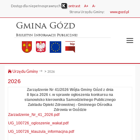
Dostęp dla niepełnosprawnych
ontrast
A+
A-
Strona Urzędu Gminy:
www.gozd.pl
Gmina Gózd
Biuletyn Informacji Publicznej
Urzędu Gminy
>
2026
2026
Zarządzenie Nr 41/2026 Wójta Gminy Gózd z dnia
8 lipca 2026 r. w sprawie ogłoszenia konkursu na
stanowisko kierownika Samodzielnego Publicznego
Zakładu Opieki Zdrowotnej - Gminnego Ośrodka
Zdrowia w Goździe
Zarzadzenie_Nr_41_2026.pdf
UG_100726_ogloszenie_wakat.pdf
UG_100726_klauzula_informacjna.pdf