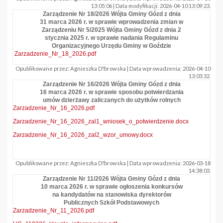
13:05:06 | Data modyfikacji: 2026-04-10 13:09:23.
Zarządzenie Nr 18/2026 Wójta Gminy Gózd z dnia
31 marca 2026 r. w sprawie wprowadzenia zmian w
Zarządzeniu Nr 5/2025 Wójta Gminy Gózd z dnia 2
stycznia 2025 r. w sprawie nadania Regulaminu
Organizacyjnego Urzędu Gminy w Goździe
Zarzadzenie_Nr_18_2026.pdf
Opublikowane przez: Agnieszka D?browska | Data wprowadzenia: 2026-04-10
13:03:32.
Zarządzenie Nr 16/2026 Wójta Gminy Gózd z dnia
16 marca 2026 r. w sprawie sposobu potwierdzania
umów dzierżawy zaliczanych do użytków rolnych
Zarzadzenie_Nr_16_2026.pdf
Zarzadzenie_Nr_16_2026_zal1_wniosek_o_potwierdzenie.docx
Zarzadzenie_Nr_16_2026_zal2_wzor_umowy.docx
Opublikowane przez: Agnieszka D?browska | Data wprowadzenia: 2026-03-18
14:38:03.
Zarządzenie Nr 11/2026 Wójta Gminy Gózd z dnia
10 marca 2026 r. w sprawie ogłoszenia konkursów
na kandydatów na stanowiska dyrektorów
Publicznych Szkół Podstawowych
Zarzadzenie_Nr_11_2026.pdf