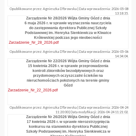
Opublikowane przez: Agnieszka D?browska | Data wprowadzenia: 2026-05-08
13:18:35.
Zarządzenie Nr 28/2026 Wójta Gminy Gózd z dnia
6 maja 2026 r. w sprawie wyznaczenia nauczyciela
do zastępowania dyrektora Publicznej Szkoły
Podstawowej im. Henryka Sienkiewicza w Klwatce
Królewskiej podczas jego nieobecności
Zarzadzenie_Nr_28_2026.pdf
Opublikowane przez: Agnieszka D?browska | Data wprowadzenia: 2026-05-06
14:34:04.
Zarządzenie Nr 22/2026 Wójta Gminy Gózd z dnia
15 kwietnia 2026 r. w sprawie przeprowadzenia
kontroli zbiorników bezodpływowych oraz
przydomowych oczyszczalni ścieków na
nieruchomościach położonych na terenie gminy
Gózd
Zarzadzenie_Nr_22_2026.pdf
Opublikowane przez: Agnieszka D?browska | Data wprowadzenia: 2026-04-24
11:20:00 | Data modyfikacji: 2026-04-24 11:21:02.
Zarządzenie Nr 26/2026 Wójta Gminy Gózd z dnia
17 kwietnia 2026 r. w sprawie nierozstrzygnięcia
konkursu na stanowisko dyrektora Publicznej
Szkoły Podstawowej im. Henryka Sienkiewicza w