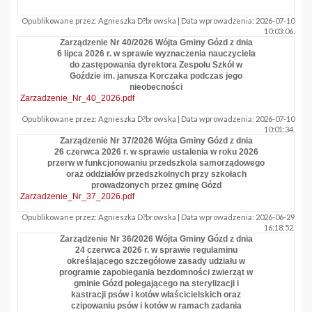
Opublikowane przez: Agnieszka D?browska | Data wprowadzenia: 2026-07-10
10:03:06.
Zarządzenie Nr 40/2026 Wójta Gminy Gózd z dnia
6 lipca 2026 r. w sprawie wyznaczenia nauczyciela
do zastępowania dyrektora Zespołu Szkół w
Goździe im. janusza Korczaka podczas jego
nieobecności
Zarzadzenie_Nr_40_2026.pdf
Opublikowane przez: Agnieszka D?browska | Data wprowadzenia: 2026-07-10
10:01:34.
Zarządzenie Nr 37/2026 Wójta Gminy Gózd z dnia
26 czerwca 2026 r. w sprawie ustalenia w roku 2026
przerw w funkcjonowaniu przedszkola samorządowego
oraz oddziałów przedszkolnych przy szkołach
prowadzonych przez gminę Gózd
Zarzadzenie_Nr_37_2026.pdf
Opublikowane przez: Agnieszka D?browska | Data wprowadzenia: 2026-06-29
16:18:52.
Zarządzenie Nr 36/2026 Wójta Gminy Gózd z dnia
24 czerwca 2026 r. w sprawie regulaminu
określającego szczegółowe zasady udziału w
programie zapobiegania bezdomności zwierząt w
gminie Gózd polegającego na sterylizacji i
kastracji psów i kotów właścicielskich oraz
czipowaniu psów i kotów w ramach zadania