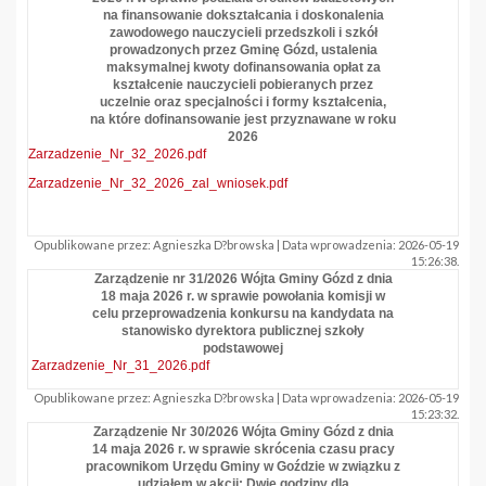
na finansowanie dokształcania i doskonalenia
zawodowego nauczycieli przedszkoli i szkół
prowadzonych przez Gminę Gózd, ustalenia
maksymalnej kwoty dofinansowania opłat za
kształcenie nauczycieli pobieranych przez
uczelnie oraz specjalności i formy kształcenia,
na które dofinansowanie jest przyznawane w roku
2026
Zarzadzenie_Nr_32_2026.pdf
Zarzadzenie_Nr_32_2026_zal_wniosek.pdf
Opublikowane przez: Agnieszka D?browska | Data wprowadzenia: 2026-05-19
15:26:38.
Zarządzenie nr 31/2026 Wójta Gminy Gózd z dnia
18 maja 2026 r. w sprawie powołania komisji w
celu przeprowadzenia konkursu na kandydata na
stanowisko dyrektora publicznej szkoły
podstawowej
Zarzadzenie_Nr_31_2026.pdf
Opublikowane przez: Agnieszka D?browska | Data wprowadzenia: 2026-05-19
15:23:32.
Zarządzenie Nr 30/2026 Wójta Gminy Gózd z dnia
14 maja 2026 r. w sprawie skrócenia czasu pracy
pracownikom Urzędu Gminy w Goździe w związku z
udziałem w akcji: Dwie godziny dla