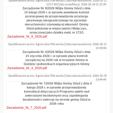
Opublikowane przez: Agnieszka D?browska | Data wprowadzenia: 2026-02-12
10:17:40 | Data modyfikacji: 2026-02-24 11:21:49.
Zarządzenie Nr 9/2026 Wójta Gminy Gózd z dnia
10 lutego 2026 r. w sprawie powołania komisji
przetargowej do przeprowadzenia przetargu
pisemnego nieograniczonego na sprzedaż
nieruchomości stanowiącej własność Gminy
Gózd położonej w miejscowości Małęczyn,
oznaczonej jako działka ewid. nr 272/1
Zarzadzenie_Nr_9_2026.pdf
Opublikowane przez: Agnieszka D?browska | Data wprowadzenia: 2026-02-11
14:30:40.
Zarządzenie Nr 4/2026 Wójta Gminy Gózd z dnia
15 stycznia 2026 r. w sprawie planu kontroli
zarządczej na 2026 rok w Urzędzie Gminy w
Goździe i jednostkach organizacyjnych Gminy
Zarzadzenie_Nr_4_2026.pdf
Opublikowane przez: Agnieszka D?browska | Data wprowadzenia: 2026-02-05
13:44:49.
Zarządzenie Nr 7/2026 Wójta Gminy Gózd z dnia 4
lutego 2026 r. w sprawie przeprowadzenia
konsultacji dotyczących Programu opieki nad
zwierzętami bezdomnymi oraz zapobiegania
bezdomności zwierząt na terenie gminy Gózd w
2026 roku
Zarzadzenie_Nr_7_2026.pdf