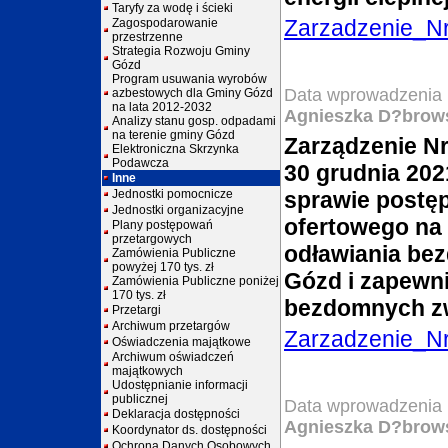
Taryfy za wodę i ścieki
Zarzadzenie_N
Zagospodarowanie
przestrzenne
Strategia Rozwoju Gminy
Gózd
Program usuwania wyrobów
Data wprowadzenia 
azbestowych dla Gminy Gózd
na lata 2012-2032
Agnieszka D?brow
Analizy stanu gosp. odpadami
na terenie gminy Gózd
Zarządzenie Nr
Elektroniczna Skrzynka
Podawcza
30 grudnia 202
Inne
Jednostki pomocnicze
sprawie postęp
Jednostki organizacyjne
ofertowego na 
Plany postępowań
przetargowych
odławiania be
Zamówienia Publiczne
powyżej 170 tys. zł
Gózd i zapewni
Zamówienia Publiczne poniżej
170 tys. zł
bezdomnych zw
Przetargi
Archiwum przetargów
Zarzadzenie_N
Oświadczenia majątkowe
Archiwum oświadczeń
majątkowych
Udostępnianie informacji
publicznej
Data wprowadzenia 
Deklaracja dostępności
Agnieszka D?brow
Koordynator ds. dostępności
Ochrona Danych Osobowych