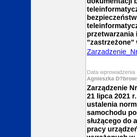
dokumentacji 
teleinformatycz
bezpieczeństw
teleinformaty
przetwarzania 
"zastrzeżone"
Zarzadzenie_N
Data wprowadzenia 
Agnieszka D?brow
Zarządzenie Nr
21 lipca 2021 
ustalenia norm
samochodu poż
służącego do a
pracy urządzeń