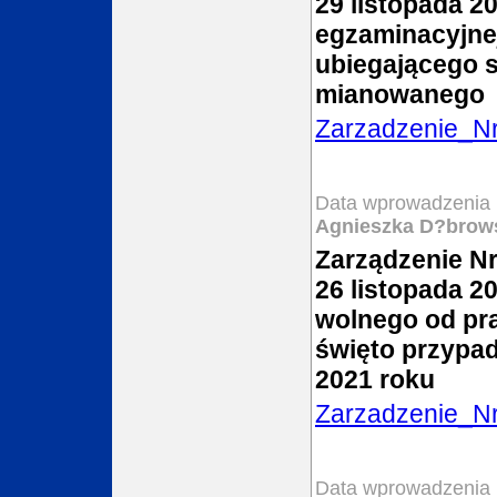
29 listopada 2
egzaminacyjne
ubiegającego s
mianowanego
Zarzadzenie_N
Data wprowadzenia 
Agnieszka D?brow
Zarządzenie Nr
26 listopada 20
wolnego od pr
święto przypad
2021 roku
Zarzadzenie_N
Data wprowadzenia 