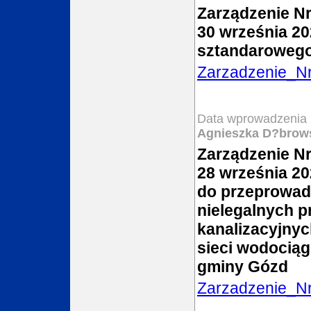
Zarządzenie Nr
30 września 20
sztandaroweg
Zarzadzenie_N
Data wprowadzenia 
Agnieszka D?brow
Zarządzenie Nr
28 września 20
do przeprowadz
nielegalnych 
kanalizacyjny
sieci wodociągo
gminy Gózd
Zarzadzenie_N