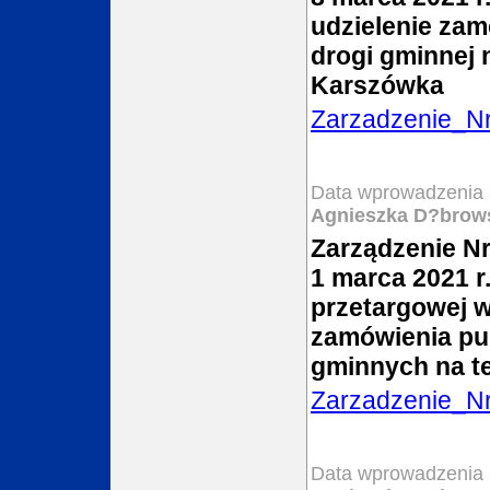
udzielenie za
drogi gminnej 
Karszówka
Zarzadzenie_N
Data wprowadzenia 
Agnieszka D?brow
Zarządzenie N
1 marca 2021 r
przetargowej w
zamówienia pu
gminnych na t
Zarzadzenie_N
Data wprowadzenia 