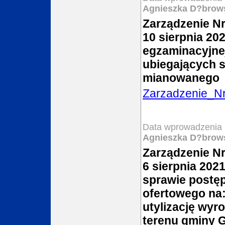
Agnieszka D?brow
Zarządzenie Nr
10 sierpnia 20
egzaminacyjnej
ubiegających s
mianowanego
Zarzadzenie_N
Data wprowadzenia 
Agnieszka D?brow
Zarządzenie Nr
6 sierpnia 2021
sprawie postęp
ofertowego na:
utylizację wyr
terenu gminy 