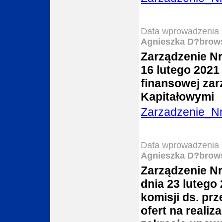
Data wprowadzenia 
Agnieszka D?brow
Zarządzenie Nr
16 lutego 2021 
finansowej za
Kapitałowymi
Zarzadzenie_N
Data wprowadzenia 
Agnieszka D?brow
Zarządzenie N
dnia 23 lutego
komisji ds. pr
ofert na reali