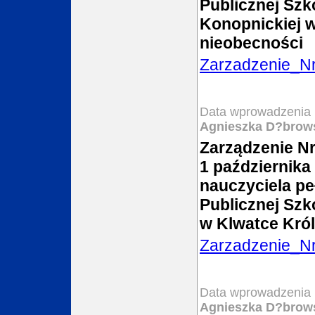
Publicznej Szk
Konopnickiej 
nieobecności
Zarzadzenie_N
Data wprowadzenia 
Agnieszka D?brow
Zarządzenie Nr
1 października
nauczyciela pe
Publicznej Szk
w Klwatce Kró
Zarzadzenie_N
Data wprowadzenia 
Agnieszka D?brow