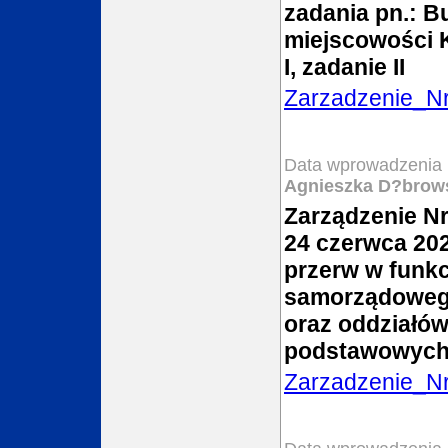
zadania pn.: B
miejscowości K
I, zadanie II
Zarzadzenie_N
Data wprowadzenia 
Agnieszka D?brow
Zarządzenie Nr
24 czerwca 202
przerw w funk
samorządowe
oraz oddziałów
podstawowych
Zarzadzenie_N