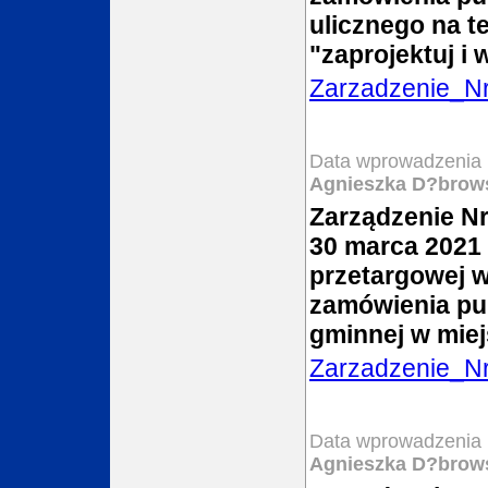
ulicznego na t
"zaprojektuj i
Zarzadzenie_N
Data wprowadzenia 
Agnieszka D?brow
Zarządzenie Nr
30 marca 2021 
przetargowej w
zamówienia pu
gminnej w mie
Zarzadzenie_N
Data wprowadzenia 
Agnieszka D?brow