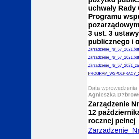
uchwały Rady 
Programu wspó
pozarządowymi
3 ust. 3 ustawy
publicznego i 
Zarzadzenie_Nr_57_2021.pdf
Zarzadzenie_Nr_57_2021.pdf
Zarzadzenie_Nr_57_2021_zal
PROGRAM_WSPOLPRACY_20
Data wprowadzenia 
Agnieszka D?brow
Zarządzenie Nr
12 październik
rocznej pełnej
Zarzadzenie_N