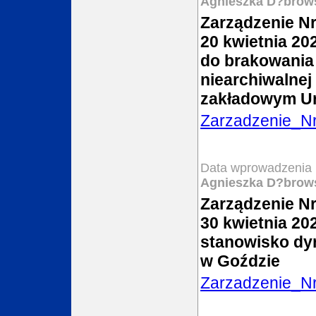
Agnieszka D?brow
Zarządzenie Nr
20 kwietnia 20
do brakowania 
niearchiwalnej
zakładowym U
Zarzadzenie_N
Data wprowadzenia 
Agnieszka D?brow
Zarządzenie Nr
30 kwietnia 20
stanowisko dyr
w Goździe
Zarzadzenie_N