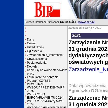
Biuletyn Informacji Publicznej
Gmina Gózd
www.gozd.pl
>
Zarządzenia Wójta
2021
2021
Dane
Zarządzenie Nr
Gmina
Urząd Gminy
31 grudnia 202
Ogłoszenia
dydaktycznych
Zawiadomienia_Informacje
Obwieszczenia
oświatowych 
Postanowienia
Decyzje
Zarzadzenie_N
Konkursy na wolne stanowiska
pracy
Formularze do pobrania
Program CZYSTE
POWIETRZE
Data wprowadzenia 
WYBORY PREZYDENTA RP
Agnieszka D?brow
2025
WYBORY DO
Zarządzenie Nr
EUROPARLAMENTU 2024
WYBORY SAMORZĄDOWE
31 grudnia 202
2024
WYBORY PARLAMENTARNE