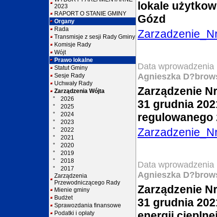
lokale użytkow
2023
RAPORT O STANIE GMINY
Gózd
Organy
Rada
Zarzadzenie_N
Transmisje z sesji Rady Gminy
Komisje Rady
Wójt
Prawo lokalne
Data wprowadzenia 
Statut Gminy
Agnieszka D?brow
Sesje Rady
Uchwały Rady
Zarządzenie Nr
Zarządzenia Wójta
°
2026
31 grudnia 202
°
2025
°
2024
regulowanego 
°
2023
Zarzadzenie_N
°
2022
°
2021
°
2020
°
2019
°
2018
Data wprowadzenia 
°
2017
Agnieszka D?brow
Zarządzenia
Przewodniczącego Rady
Zarządzenie Nr
Mienie gminy
Budżet
31 grudnia 202
Sprawozdania finansowe
energii cieplne
Podatki i opłaty