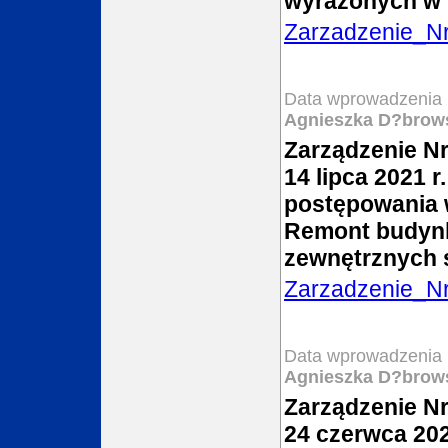
wyrażonych w
Zarzadzenie_N
Data wprowadzenia 
Agnieszka D?brow
Zarządzenie Nr
14 lipca 2021 r
postępowania w
Remont budynk
zewnętrznych 
Zarzadzenie_N
Data wprowadzenia 
Agnieszka D?brow
Zarządzenie Nr
24 czerwca 20