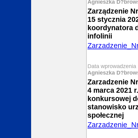
Agnieszka D?brow
Zarządzenie N
15 stycznia 20
koordynatora d
infolinii
Zarzadzenie_N
Data wprowadzenia 
Agnieszka D?brow
Zarzadzenie Nr
4 marca 2021 r
konkursowej d
stanowisko urz
społecznej
Zarzadzenie_N