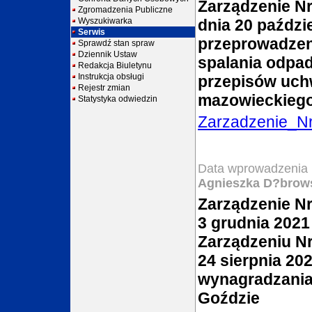
Zarządzenie N
Zgromadzenia Publiczne
Wyszukiwarka
dnia 20 paździ
Serwis
przeprowadzeni
Sprawdź stan spraw
Dziennik Ustaw
spalania odpad
Redakcja Biuletynu
Instrukcja obsługi
przepisów uch
Rejestr zmian
mazowieckiego
Statystyka odwiedzin
Zarzadzenie_N
Data wprowadzenia 
Agnieszka D?brow
Zarządzenie Nr
3 grudnia 2021
Zarządzeniu Nr
24 sierpnia 20
wynagradzani
Goździe