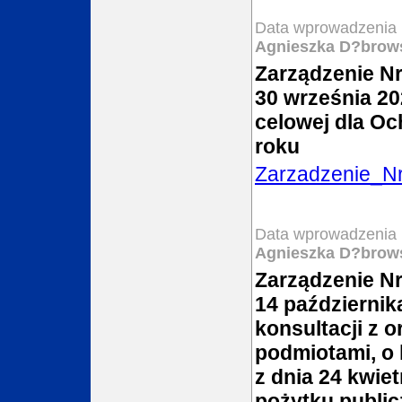
Data wprowadzenia 
Agnieszka D?brow
Zarządzenie N
30 września 20
celowej dla Oc
roku
Zarzadzenie_N
Data wprowadzenia 
Agnieszka D?brow
Zarządzenie Nr
14 październik
konsultacji z 
podmiotami, o 
z dnia 24 kwiet
pożytku public