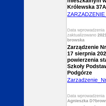
mieszkalnym w 
Królewska 37A
ZARZADZENIE
Data wprowadzenia 
zaktualizowano
2021
browska
Zarządzenie Nr
17 sierpnia 20
powierzenia st
Szkoły Podstaw
Podgórze
Zarzadzenie_N
Data wprowadzenia 
Agnieszka D?brow