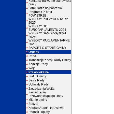
Konkursy na wolne stanowiska
pracy
Formularze do pobrania
Program CZYSTE
POWIETRZE
WYBORY PREZYDENTA RP
2025
WYBORY DO
EUROPARLAMENTU 2024
WYBORY SAMORZĄDOWE
2024
WYBORY PARLAMENTARNE
2023
RAPORT O STANIE GMINY
Organy
Rada
Transmisje z sesji Rady Gminy
Komisje Rady
Wójt
Prawo lokalne
Statut Gminy
Sesje Rady
Uchwały Rady
Zarządzenia Wójta
Zarządzenia
Przewodniczącego Rady
Mienie gminy
Budżet
Sprawozdania finansowe
Podatki i opłaty