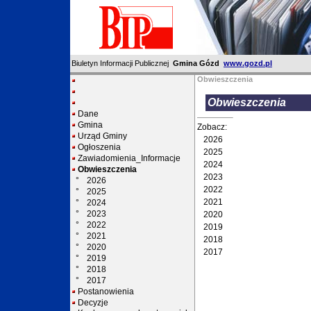
Biuletyn Informacji Publicznej
Gmina Gózd
www.gozd.pl
Obwieszczenia
Obwieszczenia
Dane
Gmina
Zobacz:
Urząd Gminy
2026
Ogłoszenia
2025
Zawiadomienia_Informacje
2024
Obwieszczenia
2023
°
2026
2022
°
2025
2021
°
2024
°
2023
2020
°
2022
2019
°
2021
2018
°
2020
2017
°
2019
°
2018
°
2017
Postanowienia
Decyzje