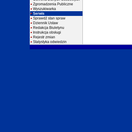
Zgromadzenia Publiczne
Wyszukiwarka
Serwis
Sprawdź stan spraw
Dziennik Ustaw
Redakcja Biuletynu
Instrukcja obsługi
Rejestr zmian
Statystyka odwiedzin