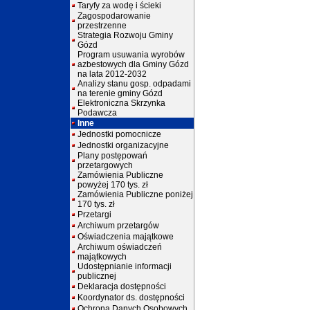
Taryfy za wodę i ścieki
Zagospodarowanie
przestrzenne
Strategia Rozwoju Gminy
Gózd
Program usuwania wyrobów
azbestowych dla Gminy Gózd
na lata 2012-2032
Analizy stanu gosp. odpadami
na terenie gminy Gózd
Elektroniczna Skrzynka
Podawcza
Inne
Jednostki pomocnicze
Jednostki organizacyjne
Plany postępowań
przetargowych
Zamówienia Publiczne
powyżej 170 tys. zł
Zamówienia Publiczne poniżej
170 tys. zł
Przetargi
Archiwum przetargów
Oświadczenia majątkowe
Archiwum oświadczeń
majątkowych
Udostępnianie informacji
publicznej
Deklaracja dostępności
Koordynator ds. dostępności
Ochrona Danych Osobowych