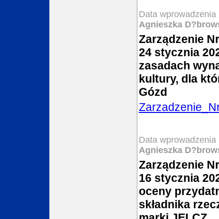
Data wprowadzenia 
Agnieszka D?brow
Zarządzenie Nr
24 stycznia 20
zasadach wynag
kultury, dla k
Gózd
Zarzadzenie_N
Data wprowadzenia 
Agnieszka D?brow
Zarządzenie Nr
16 stycznia 202
oceny przydat
składnika rze
marki JELCZ