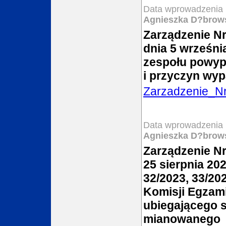
Data wprowadzenia 
Agnieszka D?brow
Zarządzenie N
dnia 5 wrześni
zespołu powyp
i przyczyn wyp
Zarzadzenie_N
Data wprowadzenia 
Agnieszka D?brow
Zarządzenie Nr
25 sierpnia 202
32/2023, 33/20
Komisji Egzami
ubiegającego s
mianowanego