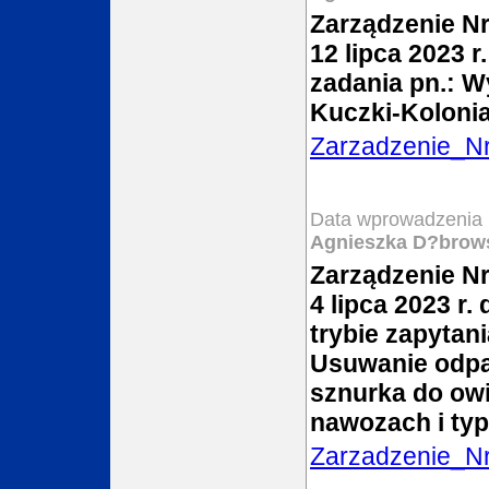
Zarządzenie Nr
12 lipca 2023 
zadania pn.: 
Kuczki-Koloni
Zarzadzenie_N
Data wprowadzenia 
Agnieszka D?brow
Zarządzenie Nr
4 lipca 2023 r
trybie zapytan
Usuwanie odpadó
sznurka do ow
nawozach i ty
Zarzadzenie_N