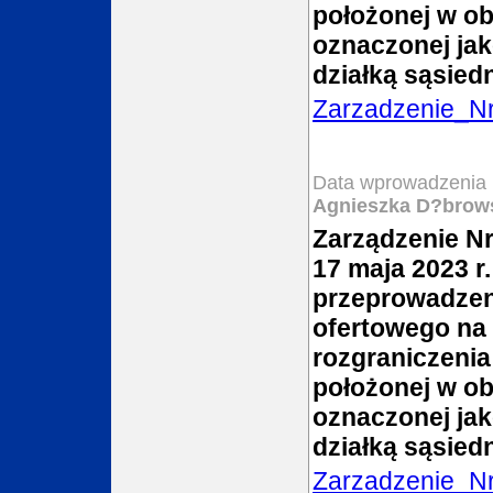
położonej w o
oznaczonej jak
działką sąsiedn
Zarzadzenie_N
Data wprowadzenia 
Agnieszka D?brow
Zarządzenie Nr
17 maja 2023 r.
przeprowadzen
ofertowego na
rozgraniczeni
położonej w o
oznaczonej jak
działką sąsiedn
Zarzadzenie_N