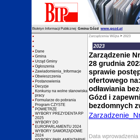
Biuletyn Informacji Publicznej
Gmina Gózd
www.gozd.pl
>
Zarządzenia Wójta
2023
2023
Dane
Zarządzenie Nr
Gmina
Urząd Gminy
28 grudnia 2023
Ogłoszenia
sprawie postęp
Zawiadomienia_Informacje
Obwieszczenia
ofertowego na:
Postanowienia
Decyzje
odławiania be
Konkursy na wolne stanowiska
pracy
Gózd i zapewni
Formularze do pobrania
bezdomnych zw
Program CZYSTE
POWIETRZE
WYBORY PREZYDENTA RP
Zarzadzenie_N
2025
WYBORY DO
EUROPARLAMENTU 2024
WYBORY SAMORZĄDOWE
2024
Data wprowadzenia 
WYBORY PARLAMENTARNE