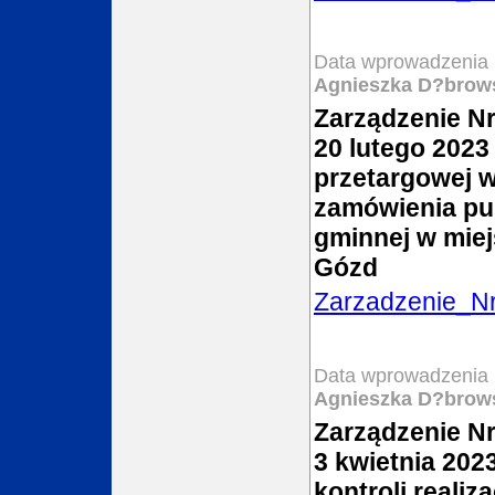
Data wprowadzenia 
Agnieszka D?brow
Zarządzenie Nr
20 lutego 2023
przetargowej w
zamówienia pu
gminnej w mie
Gózd
Zarzadzenie_N
Data wprowadzenia 
Agnieszka D?brow
Zarządzenie Nr
3 kwietnia 202
kontroli reali