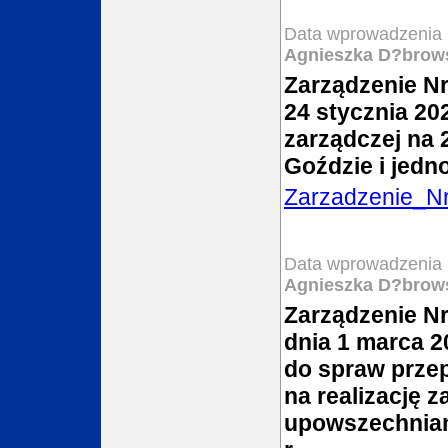
Data wprowadzenia 
Agnieszka D?brow
Zarządzenie Nr
24 stycznia 202
zarządczej na 
Goździe i jedn
Zarzadzenie_N
Data wprowadzenia 
Agnieszka D?brow
Zarządzenie N
dnia 1 marca 2
do spraw prze
na realizację 
upowszechniani