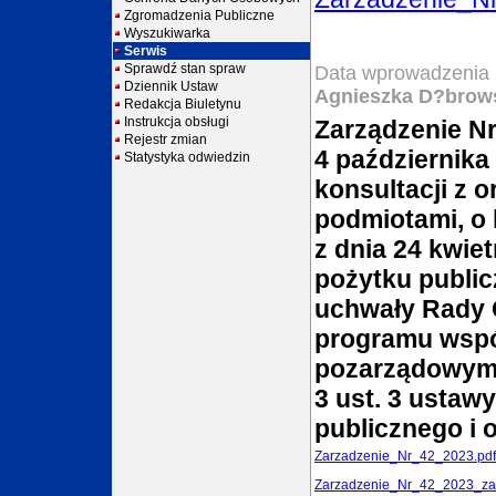
Zgromadzenia Publiczne
Wyszukiwarka
Serwis
Sprawdź stan spraw
Data wprowadzenia 
Dziennik Ustaw
Agnieszka D?brow
Redakcja Biuletynu
Instrukcja obsługi
Zarządzenie Nr
Rejestr zmian
4 października
Statystyka odwiedzin
konsultacji z 
podmiotami, o 
z dnia 24 kwiet
pożytku public
uchwały Rady 
programu wspó
pozarządowymi
3 ust. 3 ustawy
publicznego i 
Zarzadzenie_Nr_42_2023.pdf
Zarzadzenie_Nr_42_2023_zal1