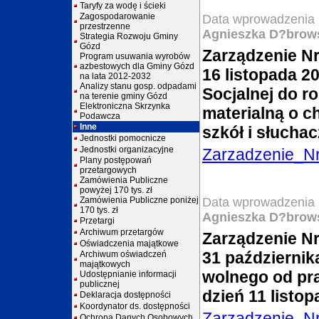
Taryfy za wodę i ścieki
Zagospodarowanie
Data wprowadzenia 
przestrzenne
Agnieszka D?brow
Strategia Rozwoju Gminy
Gózd
Zarządzenie Nr
Program usuwania wyrobów
azbestowych dla Gminy Gózd
16 listopada 2
na lata 2012-2032
Analizy stanu gosp. odpadami
Socjalnej do 
na terenie gminy Gózd
Elektroniczna Skrzynka
materialną o c
Podawcza
Inne
szkół i słucha
Jednostki pomocnicze
Jednostki organizacyjne
Zarzadzenie_N
Plany postępowań
przetargowych
Zamówienia Publiczne
powyżej 170 tys. zł
Zamówienia Publiczne poniżej
Data wprowadzenia 
170 tys. zł
Agnieszka D?brow
Przetargi
Archiwum przetargów
Zarządzenie Nr
Oświadczenia majątkowe
31 października
Archiwum oświadczeń
majątkowych
wolnego od pra
Udostępnianie informacji
publicznej
dzień 11 listo
Deklaracja dostępności
Koordynator ds. dostępności
Zarzadzenie_N
Ochrona Danych Osobowych