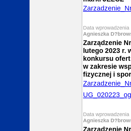
Zarzadzenie_N
Data wprowadzenia 
Agnieszka D?brow
Zarządzenie Nr
lutego 2023 r.
konkursu ofert
w zakresie wsp
fizycznej i spo
Zarzadzenie_N
UG_020223_ogl
Data wprowadzenia 
Agnieszka D?brow
Zarządzenie Nr