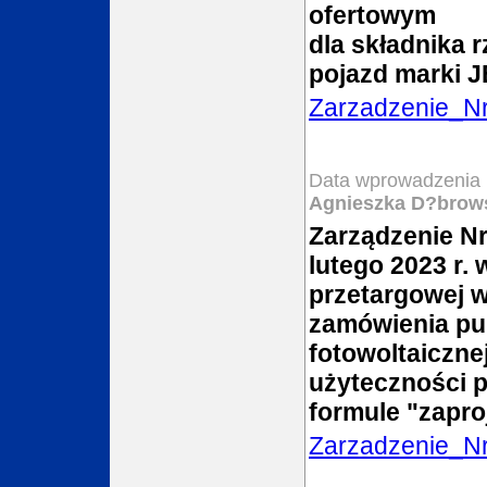
ofertowym
dla składnika
pojazd marki 
Zarzadzenie_N
Data wprowadzenia 
Agnieszka D?brow
Zarządzenie Nr
lutego 2023 r.
przetargowej w
zamówienia pub
fotowoltaiczn
użyteczności p
formule "zapro
Zarzadzenie_N