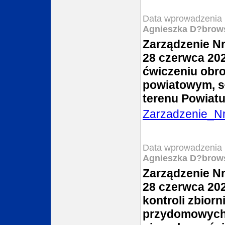
Data wprowadzenia 
Agnieszka D?brow
Zarządzenie Nr
28 czerwca 202
ćwiczeniu obr
powiatowym, sł
terenu Powiat
Zarzadzenie_N
Data wprowadzenia 
Agnieszka D?brow
Zarządzenie Nr
28 czerwca 202
kontroli zbio
przydomowych 