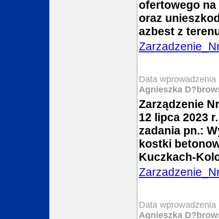
ofertowego na 
oraz unieszko
azbest z tere
Zarzadzenie_N
Data wprowadzenia 
Agnieszka D?brow
Zarządzenie Nr
12 lipca 2023 
zadania pn.: W
kostki betonow
Kuczkach-Kolo
Zarzadzenie_N
Data wprowadzenia 
Agnieszka D?brow