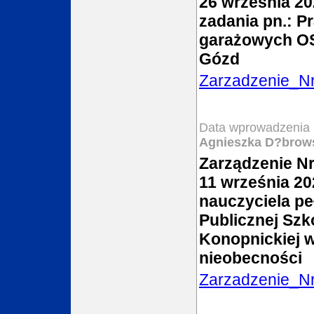
26 września 20
zadania pn.: 
garażowych OS
Gózd
Zarzadzenie_N
Data wprowadzenia 
Agnieszka D?brow
Zarządzenie Nr
11 września 20
nauczyciela pe
Publicznej Szk
Konopnickiej 
nieobecności
Zarzadzenie_N