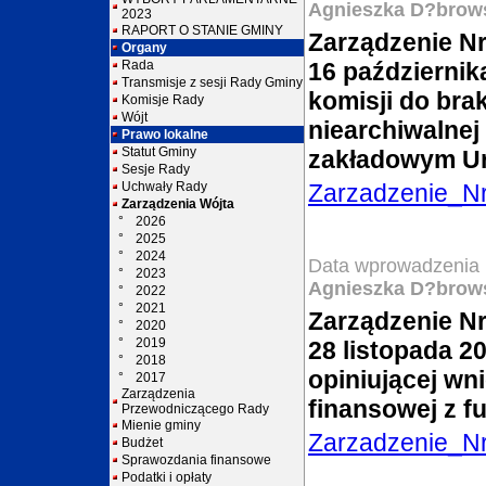
Agnieszka D?brow
2023
RAPORT O STANIE GMINY
Zarządzenie Nr
Organy
Rada
16 październik
Transmisje z sesji Rady Gminy
komisji do bra
Komisje Rady
Wójt
niearchiwalnej
Prawo lokalne
Statut Gminy
zakładowym U
Sesje Rady
Uchwały Rady
Zarzadzenie_N
Zarządzenia Wójta
°
2026
°
2025
°
2024
Data wprowadzenia 
°
2023
Agnieszka D?brow
°
2022
°
2021
Zarządzenie Nr
°
2020
°
2019
28 listopada 2
°
2018
opiniującej wn
°
2017
Zarządzenia
finansowej z f
Przewodniczącego Rady
Mienie gminy
Zarzadzenie_N
Budżet
Sprawozdania finansowe
Podatki i opłaty