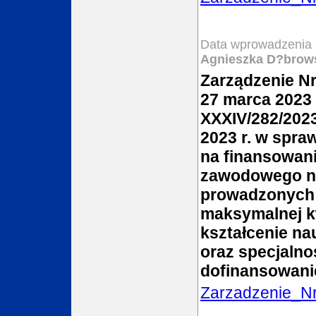
Data wprowadzenia 
Agnieszka D?brow
Zarządzenie Nr
27 marca 2023 
XXXIV/282/202
2023 r. w spr
na finansowani
zawodowego nau
prowadzonych 
maksymalnej k
kształcenie na
oraz specjalnoś
dofinansowani
Zarzadzenie_N