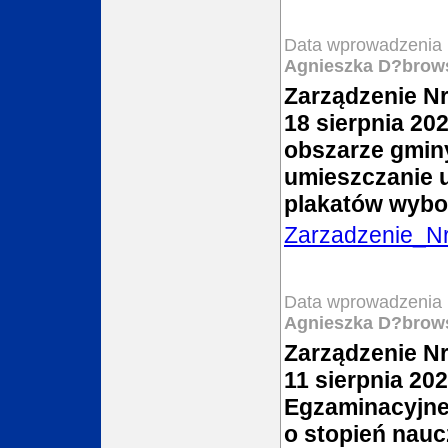
Data wprowadzenia 
Agnieszka D?brow
Zarządzenie Nr
18 sierpnia 20
obszarze gmin
umieszczanie 
plakatów wybo
Zarzadzenie_N
Data wprowadzenia 
Agnieszka D?brow
Zarządzenie Nr
11 sierpnia 20
Egzaminacyjnej
o stopień nau