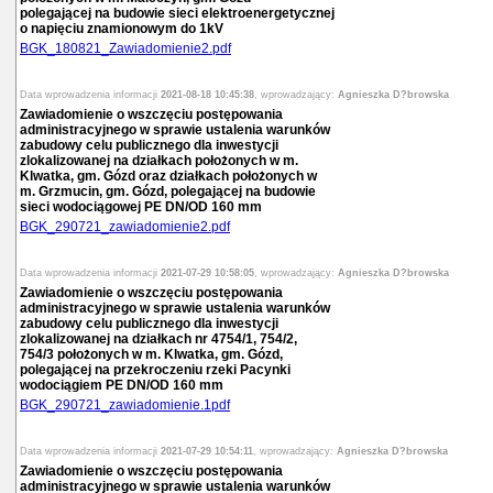
polegającej na budowie sieci elektroenergetycznej
o napięciu znamionowym do 1kV
BGK_180821_Zawiadomienie2.pdf
Data wprowadzenia informacji
2021-08-18 10:45:38
, wprowadzający:
Agnieszka D?browska
Zawiadomienie o wszczęciu postępowania
administracyjnego w sprawie ustalenia warunków
zabudowy celu publicznego dla inwestycji
zlokalizowanej na działkach położonych w m.
Klwatka, gm. Gózd oraz działkach położonych w
m. Grzmucin, gm. Gózd, polegającej na budowie
sieci wodociągowej PE DN/OD 160 mm
BGK_290721_zawiadomienie2.pdf
Data wprowadzenia informacji
2021-07-29 10:58:05
, wprowadzający:
Agnieszka D?browska
Zawiadomienie o wszczęciu postępowania
administracyjnego w sprawie ustalenia warunków
zabudowy celu publicznego dla inwestycji
zlokalizowanej na działkach nr 4754/1, 754/2,
754/3 położonych w m. Klwatka, gm. Gózd,
polegającej na przekroczeniu rzeki Pacynki
wodociągiem PE DN/OD 160 mm
BGK_290721_zawiadomienie.1pdf
Data wprowadzenia informacji
2021-07-29 10:54:11
, wprowadzający:
Agnieszka D?browska
Zawiadomienie o wszczęciu postępowania
administracyjnego w sprawie ustalenia warunków