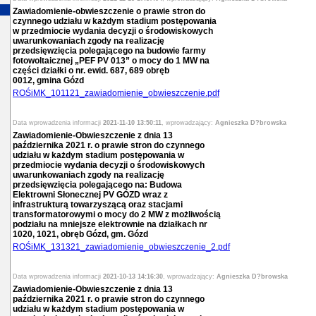
Zawiadomienie-obwieszczenie o prawie stron do
czynnego udziału w każdym stadium postępowania
w przedmiocie wydania decyzji o środowiskowych
uwarunkowaniach zgody na realizację
przedsięwzięcia polegającego na budowie farmy
fotowoltaicznej „PEF PV 013” o mocy do 1 MW na
części działki o nr. ewid. 687, 689 obręb
0012, gmina Gózd
ROŚiMK_101121_zawiadomienie_obwieszczenie.pdf
Data wprowadzenia informacji
2021-11-10 13:50:11
, wprowadzający:
Agnieszka D?browska
Zawiadomienie-Obwieszczenie z dnia 13
października 2021 r. o prawie stron do czynnego
udziału w każdym stadium postępowania w
przedmiocie wydania decyzji o środowiskowych
uwarunkowaniach zgody na realizację
przedsięwzięcia polegającego na: Budowa
Elektrowni Słonecznej PV GÓZD wraz z
infrastrukturą towarzyszącą oraz stacjami
transformatorowymi o mocy do 2 MW z możliwością
podziału na mniejsze elektrownie na działkach nr
1020, 1021, obręb Gózd, gm. Gózd
ROŚiMK_131321_zawiadomienie_obwieszczenie_2.pdf
Data wprowadzenia informacji
2021-10-13 14:16:30
, wprowadzający:
Agnieszka D?browska
Zawiadomienie-Obwieszczenie z dnia 13
października 2021 r. o prawie stron do czynnego
udziału w każdym stadium postępowania w