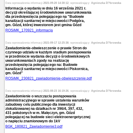
Data wprowadzenia informacji
2021-09-20 14:30:12
, wprowadzający:
Agnieszka D?browska
Informacja o wydaniu w dniu 16 września 2021 r.
decyzji określającej środowiskowe uwarunkowania
dla przedsięwzięcia polegającego na "Budowie
kanalizacji sanitarnej w miejscowości Podgóra,
gm. Gózd, której inwestorem jest gmina Gózd
ROSiMK_170921_informacja
Data wprowadzenia informacji
2021-09-17 12:25:38
, wprowadzający:
Agnieszka D?browska
Zawiadomienie-obwieszczenie o prawie Stron do
czynnego udziału w każdym stadium postępowania
w przedmiocie wydania decyzji o środowiskowych
uwarunkowaniach zgody na realizację
przedsięwzięcia polegającego na: Budowie
kanalizacji sanitarnej w miejscowości Piskornica,
gm. Gózd"
ROSiMK_230821_zawiadomienie-obwieszczenie.pdf
Data wprowadzenia informacji
2021-08-23 16:19:26
, wprowadzający:
Agnieszka D?browska
Zawiadomienie o wszczęciu postępowania
administracyjnego w sprawie ustalenia warunków
zabudowy celu publicznego dla inwestycji
zlokalizowanej na działkach nr 396/4, 397, 432,
431 położonych w m. Małęczyn, gm. Gózd
polegającej na budowie sieci elektroenergetycznej
o napięciu znamionowym do 1kV
BGK_180821_Zawiadomienie3.pdf