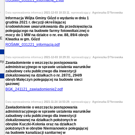
ROŚiMK_031221_informacja_1.pdf
P
Data wprowadzenia informacji
2021-12-03 10:33:11
, wprowadzający:
Agnieszka D?browska
Informacja Wójta Gminy Gózd o wydaniu w dniu 1
grudnia 2021 r. decyzji określającej
środowiskowe uwarunkowania dla przedsięwzięcia
polegającego na budowie farmy fotowoltaicznej o
mocy do 1 MW na działce o nr. ew. 88, 89/4 obręb
E
Klwatka w gm. Gózd
ROŚiMK_031221_informacja.pdf
Data wprowadzenia informacji
2021-12-03 10:29:33
, wprowadzający:
Agnieszka D?browska
iny
Zawiadomienie o wszczęciu postępowania
administracyjnego w sprawie ustalenia warunków
zabudowy celu publicznego dla inwestycji
zlokalizowanej na działkach o nr. 287/1, 294/9
obręb Małęczyn polegającej na budowie sieci
gazowej
BGK_241121_zawiadomienie2.pdf
Data wprowadzenia informacji
2021-11-24 14:53:29
, wprowadzający:
Agnieszka D?browska
Zawiadomienie o wszczęciu postępowania
administracyjnego w sprawie ustalenia warunków
zabudowy celu publicznego dla inwestycji
zlokalizowanej na działkach położonych w
obrębie Kuczki-Kolonia oraz na działkach
położonych w obrębie Niemianowice polegającej
na budowie kanalizacji sanitarnej w