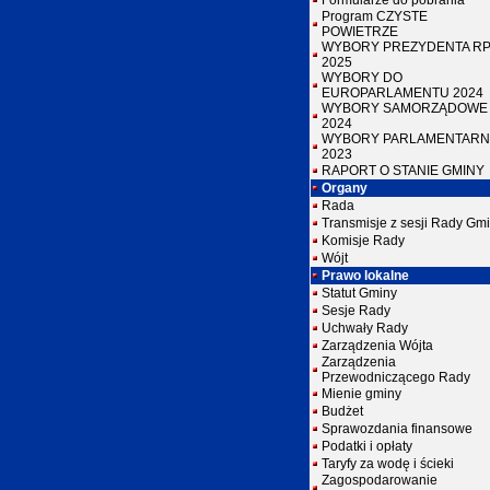
Formularze do pobrania
Program CZYSTE
POWIETRZE
WYBORY PREZYDENTA R
2025
WYBORY DO
EUROPARLAMENTU 2024
WYBORY SAMORZĄDOWE
2024
WYBORY PARLAMENTARN
2023
RAPORT O STANIE GMINY
Organy
Rada
Transmisje z sesji Rady Gm
Komisje Rady
Wójt
Prawo lokalne
Statut Gminy
Sesje Rady
Uchwały Rady
Zarządzenia Wójta
Zarządzenia
Przewodniczącego Rady
Mienie gminy
Budżet
Sprawozdania finansowe
Podatki i opłaty
Taryfy za wodę i ścieki
Zagospodarowanie