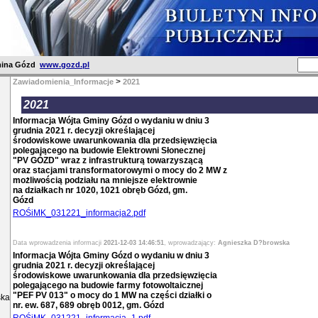
ina Gózd
www.gozd.pl
>
Zawiadomienia_Informacje
2021
2021
Informacja Wójta Gminy Gózd o wydaniu w dniu 3
grudnia 2021 r. decyzji określającej
środowiskowe uwarunkowania dla przedsięwzięcia
polegającego na budowie Elektrowni Słonecznej
"PV GÓZD" wraz z infrastrukturą towarzyszącą
oraz stacjami transformatorowymi o mocy do 2 MW z
możliwością podziału na mniejsze elektrownie
na działkach nr 1020, 1021 obręb Gózd, gm.
Gózd
ROŚiMK_031221_informacja2.pdf
Data wprowadzenia informacji
2021-12-03 14:46:51
, wprowadzający:
Agnieszka D?browska
Informacja Wójta Gminy Gózd o wydaniu w dniu 3
grudnia 2021 r. decyzji określającej
środowiskowe uwarunkowania dla przedsięwzięcia
polegającego na budowie farmy fotowoltaicznej
"PEF PV 013" o mocy do 1 MW na części działki o
ska
nr. ew. 687, 689 obręb 0012, gm. Gózd