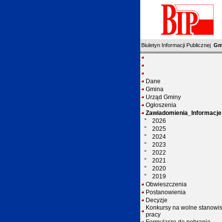
Biuletyn Informacji Publicznej
Gm
Dane
Gmina
Urząd Gminy
Ogłoszenia
Zawiadomienia_Informacje
°
2026
°
2025
°
2024
°
2023
°
2022
°
2021
°
2020
°
2019
Obwieszczenia
Postanowienia
Decyzje
Konkursy na wolne stanowi
pracy