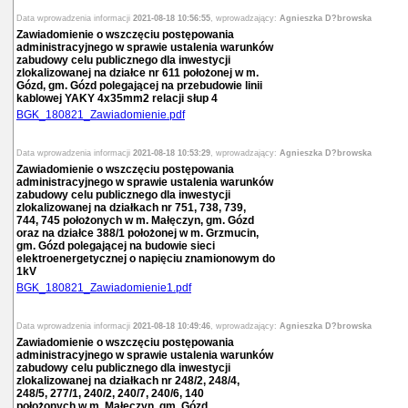
Data wprowadzenia informacji
2021-08-18 10:56:55
, wprowadzający:
Agnieszka D?browska
Zawiadomienie o wszczęciu postępowania
administracyjnego w sprawie ustalenia warunków
zabudowy celu publicznego dla inwestycji
zlokalizowanej na działce nr 611 położonej w m.
Gózd, gm. Gózd polegającej na przebudowie linii
kablowej YAKY 4x35mm2 relacji słup 4
BGK_180821_Zawiadomienie.pdf
Data wprowadzenia informacji
2021-08-18 10:53:29
, wprowadzający:
Agnieszka D?browska
Zawiadomienie o wszczęciu postępowania
administracyjnego w sprawie ustalenia warunków
zabudowy celu publicznego dla inwestycji
zlokalizowanej na działkach nr 751, 738, 739,
744, 745 położonych w m. Małęczyn, gm. Gózd
oraz na działce 388/1 położonej w m. Grzmucin,
gm. Gózd polegającej na budowie sieci
elektroenergetycznej o napięciu znamionowym do
1kV
BGK_180821_Zawiadomienie1.pdf
Data wprowadzenia informacji
2021-08-18 10:49:46
, wprowadzający:
Agnieszka D?browska
Zawiadomienie o wszczęciu postępowania
administracyjnego w sprawie ustalenia warunków
zabudowy celu publicznego dla inwestycji
zlokalizowanej na działkach nr 248/2, 248/4,
248/5, 277/1, 240/2, 240/7, 240/6, 140
położonych w m. Małeczyn, gm. Gózd