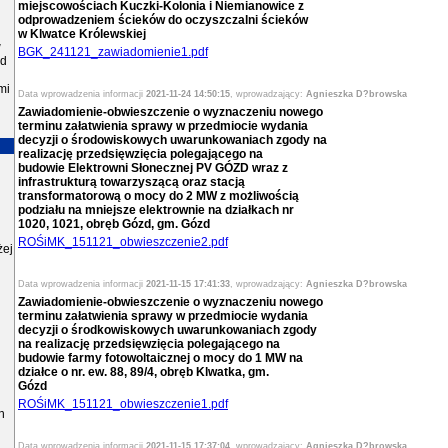
miejscowościach Kuczki-Kolonia i Niemianowice z
odprowadzeniem ścieków do oczyszczalni ścieków
w Klwatce Królewskiej
w
BGK_241121_zawiadomienie1.pdf
zd
mi
Data wprowadzenia informacji
2021-11-24 14:50:15
, wprowadzający:
Agnieszka D?browska
Zawiadomienie-obwieszczenie o wyznaczeniu nowego
terminu załatwienia sprawy w przedmiocie wydania
decyzji o środowiskowych uwarunkowaniach zgody na
realizację przedsięwzięcia polegającego na
budowie Elektrowni Słonecznej PV GÓZD wraz z
infrastrukturą towarzyszącą oraz stacją
transformatorową o mocy do 2 MW z możliwością
podziału na mniejsze elektrownie na działkach nr
1020, 1021, obręb Gózd, gm. Gózd
ROŚiMK_151121_obwieszczenie2.pdf
żej
Data wprowadzenia informacji
2021-11-15 17:41:33
, wprowadzający:
Agnieszka D?browska
Zawiadomienie-obwieszczenie o wyznaczeniu nowego
terminu załatwienia sprawy w przedmiocie wydania
decyzji o środkowiskowych uwarunkowaniach zgody
na realizację przedsięwzięcia polegającego na
budowie farmy fotowoltaicznej o mocy do 1 MW na
działce o nr. ew. 88, 89/4, obręb Klwatka, gm.
Gózd
i
ROŚiMK_151121_obwieszczenie1.pdf
h
Data wprowadzenia informacji
2021-11-15 17:37:04
, wprowadzający:
Agnieszka D?browska