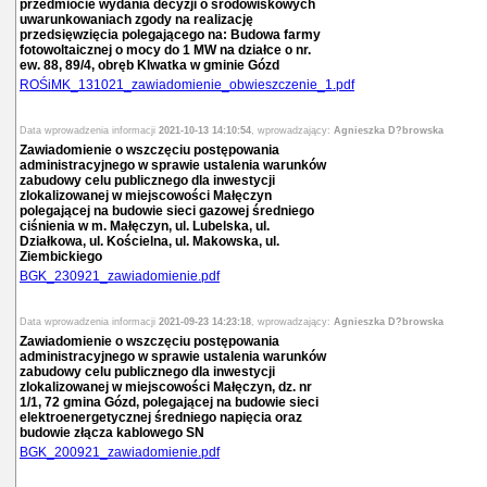
przedmiocie wydania decyzji o środowiskowych
uwarunkowaniach zgody na realizację
przedsięwzięcia polegającego na: Budowa farmy
fotowoltaicznej o mocy do 1 MW na działce o nr.
ew. 88, 89/4, obręb Klwatka w gminie Gózd
ROŚiMK_131021_zawiadomienie_obwieszczenie_1.pdf
Data wprowadzenia informacji
2021-10-13 14:10:54
, wprowadzający:
Agnieszka D?browska
Zawiadomienie o wszczęciu postępowania
administracyjnego w sprawie ustalenia warunków
zabudowy celu publicznego dla inwestycji
zlokalizowanej w miejscowości Małęczyn
polegającej na budowie sieci gazowej średniego
ciśnienia w m. Małęczyn, ul. Lubelska, ul.
Działkowa, ul. Kościelna, ul. Makowska, ul.
Ziembickiego
BGK_230921_zawiadomienie.pdf
Data wprowadzenia informacji
2021-09-23 14:23:18
, wprowadzający:
Agnieszka D?browska
Zawiadomienie o wszczęciu postępowania
administracyjnego w sprawie ustalenia warunków
zabudowy celu publicznego dla inwestycji
zlokalizowanej w miejscowości Małęczyn, dz. nr
1/1, 72 gmina Gózd, polegającej na budowie sieci
elektroenergetycznej średniego napięcia oraz
budowie złącza kablowego SN
BGK_200921_zawiadomienie.pdf