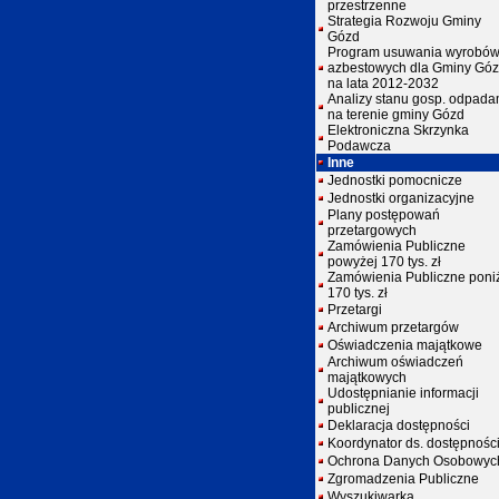
przestrzenne
Strategia Rozwoju Gminy
Gózd
Program usuwania wyrobó
azbestowych dla Gminy Gó
na lata 2012-2032
Analizy stanu gosp. odpada
na terenie gminy Gózd
Elektroniczna Skrzynka
Podawcza
Inne
Jednostki pomocnicze
Jednostki organizacyjne
Plany postępowań
przetargowych
Zamówienia Publiczne
powyżej 170 tys. zł
Zamówienia Publiczne poni
170 tys. zł
Przetargi
Archiwum przetargów
Oświadczenia majątkowe
Archiwum oświadczeń
majątkowych
Udostępnianie informacji
publicznej
Deklaracja dostępności
Koordynator ds. dostępnośc
Ochrona Danych Osobowyc
Zgromadzenia Publiczne
Wyszukiwarka