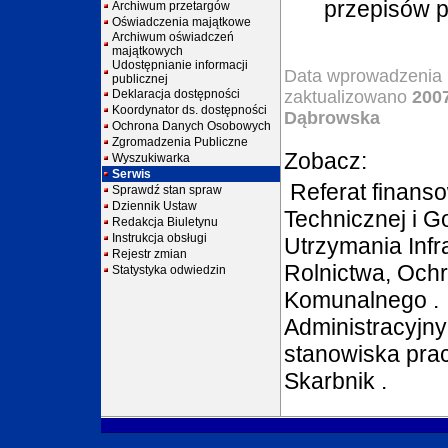
przepisów p
Archiwum przetargów
Oświadczenia majątkowe
Archiwum oświadczeń
majątkowych
Udostępnianie informacji
Data wprowadzenia 
publicznej
Deklaracja dostępności
zaktualizowano
2007
Koordynator ds. dostępności
Dąbrowska
Ochrona Danych Osobowych
Zgromadzenia Publiczne
Zobacz:
Wyszukiwarka
Serwis
Referat finans
Sprawdź stan spraw
Dziennik Ustaw
Technicznej i G
Redakcja Biuletynu
Instrukcja obsługi
Utrzymania Infr
Rejestr zmian
Rolnictwa, Ochr
Statystyka odwiedzin
Komunalnego
Administracyjny
stanowiska pra
Skarbnik
.