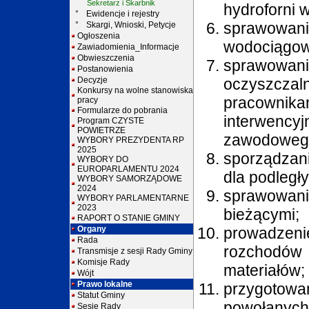
Sekretarz i Skarbnik
hydroforni 
°
Ewidencje i rejestry
sprawowanie
°
Skargi, Wnioski, Petycje
Ogłoszenia
wodociągowe
Zawiadomienia_Informacje
Obwieszczenia
sprawowa
Postanowienia
Decyzje
oczyszczaln
Konkursy na wolne stanowiska
pracowni
pracy
Formularze do pobrania
interwencyj
Program CZYSTE
POWIETRZE
zawodoweg
WYBORY PREZYDENTA RP
2025
sporządzan
WYBORY DO
EUROPARLAMENTU 2024
dla podległ
WYBORY SAMORZĄDOWE
2024
sprawowani
WYBORY PARLAMENTARNE
2023
bieżącymi;
RAPORT O STANIE GMINY
Organy
prowadzeni
Rada
rozchodów 
Transmisje z sesji Rady Gminy
Komisje Rady
materiałów;
Wójt
Prawo lokalne
przygotowa
Statut Gminy
powołanych 
Sesje Rady