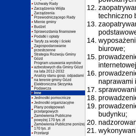
Uchwały Rady
zaopatryw
Zarządzenia Wójta
Zarządzenia
techniczno 
Przewodniczącego Rady
Mienie gminy
zaopatrywan
Budżet
podstawowe
Sprawozdania finansowe
Podatki i opłaty
wyposażen
Taryfy za wodę i ścieki
Zagospodarowanie
biurowe;
przestrzenne
Strategia Rozwoju Gminy
prowadzenie 
Gózd
Program usuwania wyrobów
internetowej
azbestowych dla Gminy Gózd
na lata 2012-2032
prowadze
Analizy stanu gosp. odpadami
naprawami i
na terenie gminy Gózd
Elektroniczna Skrzynka
sprawowani
Podawcza
Inne
prowadzeni
Jednostki pomocnicze
Jednostki organizacyjne
prowadzeni
Plany postępowań
przetargowych
budynku;
Zamówienia Publiczne
powyżej 170 tys. zł
nadzorowani
Zamówienia Publiczne poniżej
170 tys. zł
wykonywa
Przetargi