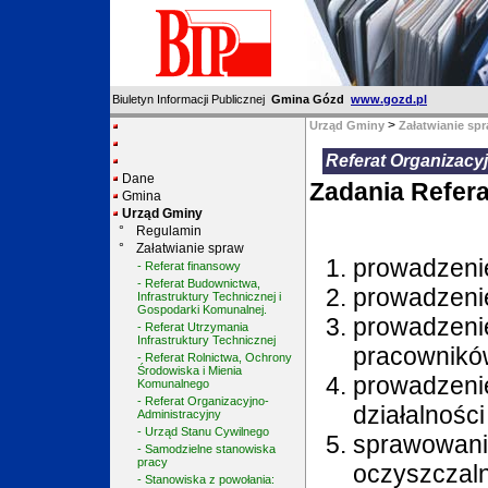
Biuletyn Informacji Publicznej
Gmina Gózd
www.gozd.pl
>
Urząd Gminy
Załatwianie sp
Referat Organizacy
Dane
Zadania Refera
Gmina
Urząd Gminy
°
Regulamin
°
Załatwianie spraw
prowadzenie
- Referat finansowy
- Referat Budownictwa,
prowadzenie
Infrastruktury Technicznej i
Gospodarki Komunalnej.
prowadz
- Referat Utrzymania
Infrastruktury Technicznej
pracownikó
- Referat Rolnictwa, Ochrony
Środowiska i Mienia
prowadze
Komunalnego
- Referat Organizacyjno-
działalności
Administracyjny
- Urząd Stanu Cywilnego
sprawowani
- Samodzielne stanowiska
pracy
oczyszczal
- Stanowiska z powołania: