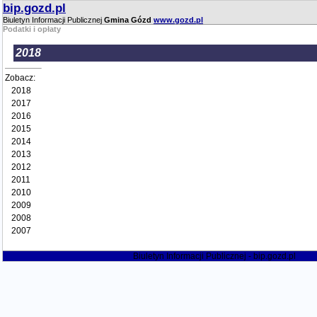
bip.gozd.pl
Biuletyn Informacji Publicznej
Gmina Gózd
www.gozd.pl
Podatki i opłaty
2018
Zobacz:
2018
2017
2016
2015
2014
2013
2012
2011
2010
2009
2008
2007
Biuletyn Informacji Publicznej - bip.gozd.pl