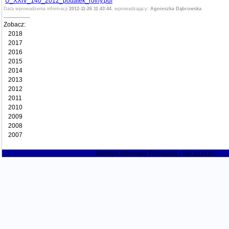
U_XXIV_140_2012_podatek_rolny.pdf
Data wprowadzenia informacji
2012-11-26 11:43:44
, wprowadzający:
Agnieszka Dąbrowska
Zobacz:
2018
2017
2016
2015
2014
2013
2012
2011
2010
2009
2008
2007
Biuletyn Informacji Publicznej - bip.gozd.pl