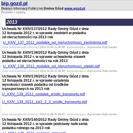
bip.gozd.pl
Biuletyn Informacji Publicznej
Gmina Gózd
www.gozd.pl
Podatki i opłaty
2013
Uchwała Nr XXIV/137/2012 Rady Gminy Gózd z dnia
12 listopada 2012 r. w sprawie zwolnień w podatku
od nieruchomości na 2013 rok
U_XXIV_137_2012_podatek_od_nieruchomosci_zwolnienia.pdf
Data wprowadzenia informacji
2012-11-26 11:36:58
, wprowadzający:
Agnieszka Dąbrowska
Uchwała Nr XXIV/138/2012 Rady Gminy Gózd z dnia
12 listopada 2012 r. w sprawie uchwalenia stawek
podatku od nieruchomości na rok 2013
U_XXIV_138_2012_podatek_od_nieruchomosci_stawki.pdf
Data wprowadzenia informacji
2012-11-26 11:38:49
, wprowadzający:
Agnieszka Dąbrowska
Uchwała Nr XXIV/139/2012 Rady Gminy Gózd z dnia
12 listopada 2012 r. w sprawie ustalenia
wysokości stawek podatku od środków
transportowych na 2013 rok
U_XXIV_139_2012_podatek_srodki_transportu.pdf
U_XXIV_139_2012_zal1_2_3_srodki_transportu.pdf
Data wprowadzenia informacji
2012-11-26 11:40:07
, wprowadzający:
Agnieszka Dąbrowska
Uchwała Nr XXIV/140/2012 Rady Gminy Gózd z dnia
12 listopada 2012 r. w sprawie podstawy naliczania
podatku rolnego na 2013 rok