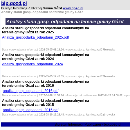
bip.gozd.pl
Biuletyn Informacji Publicznej
Gmina Gózd
www.gozd.pl
Analizy stanu gosp. odpadami na terenie gminy Gózd
Analizy stanu gosp. odpadami na terenie gminy Gózd
Analiza stanu gospodarki odpadami komunalnymi na
terenie gminy Gózd za rok 2025
Analiza_gospodarka_odpadami_2025.pdf
Data wprowadzenia informacji
2026-05-05 09:19:26
, wprowadzający:
Agnieszka D?browska
Analiza stanu gospodarki odpadami komunalnymi na
terenie gminy Gózd za rok 2024
Analiza_gospodarka_odpadami_2024
Data wprowadzenia informacji
2025-05-05 12:49:35
, wprowadzający:
Agnieszka D?browska
Analiza stanu gospodarki odpadami komunalnymi na
terenie gminy Gózd za rok 2016
analiza_gosp_odpadami_2016.pdf
Data wprowadzenia informacji
2017-04-28 14:56:16
Informację zaktualizowano
2017-04-28 14:58:02
, wpr
Analiza stanu gospodarki odpadami komunalnymi na
terenie gminy Gózd za rok 2015
analiza_gosp_odpadami_2015.pdf
Data wprowadzenia informacji
2016-08-10 12:26:48
, wprowadzający:
Agnieszka Dąbrowska
Biuletyn Informacji Publicznej - bip.gozd.pl