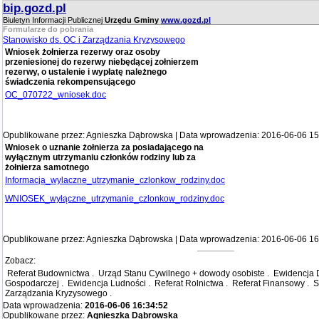
bip.gozd.pl
Biuletyn Informacji Publicznej
Urzędu Gminy
www.gozd.pl
Formularze do pobrania
Stanowisko ds. OC i Zarządzania Kryzysowego
Wniosek żołnierza rezerwy oraz osoby
przeniesionej do rezerwy niebędącej zołnierzem
rezerwy, o ustalenie i wypłatę należnego
świadczenia rekompensującego
OC_070722_wniosek.doc
Opublikowane przez: Agnieszka Dąbrowska | Data wprowadzenia: 2016-06-06 15
Wniosek o uznanie żołnierza za posiadającego na
wyłącznym utrzymaniu członków rodziny lub za
żołnierza samotnego
Informacja_wylaczne_utrzymanie_czlonkow_rodziny.doc
WNIOSEK_wyłączne_utrzymanie_czlonkow_rodziny.doc
Opublikowane przez: Agnieszka Dąbrowska | Data wprowadzenia: 2016-06-06 16
Zobacz:
Referat Budownictwa
.
Urząd Stanu Cywilnego + dowody osobiste
.
Ewidencja D
Gospodarczej
.
Ewidencja Ludności
.
Referat Rolnictwa
.
Referat Finansowy
.
S
Zarządzania Kryzysowego
.
Data wprowadzenia:
2016-06-06 16:34:52
Opublikowane przez:
Agnieszka Dąbrowska