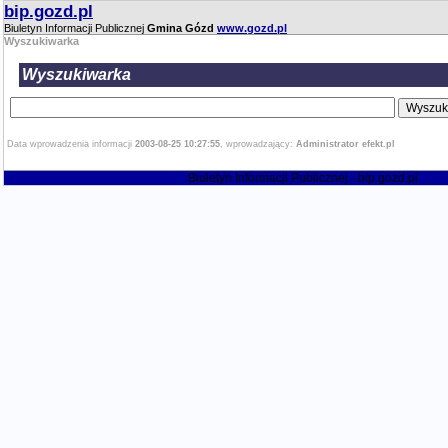
bip.gozd.pl
Biuletyn Informacji Publicznej
Gmina Gózd
www.gozd.pl
Wyszukiwarka
Wyszukiwarka
Data wprowadzenia informacji
2003-08-25 10:27:55
, wprowadzający:
Administrator efekt.pl
Biuletyn Informacji Publicznej - bip.gozd.pl